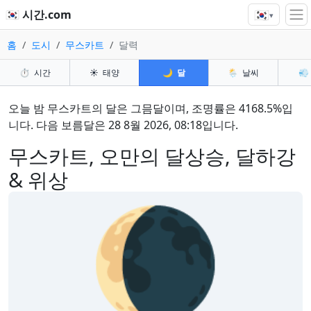
🇰🇷
🇰🇷 시간.com
▾
홈
도시
무스카트
달력
⏱️
시간
☀️
태양
🌙
달
🌦️
날씨
💨
오늘 밤 무스카트의 달은 그믐달이며, 조명률은 4168.5%입
니다. 다음 보름달은 28 8월 2026, 08:18입니다.
무스카트, 오만의 달상승, 달하강
& 위상
🌘