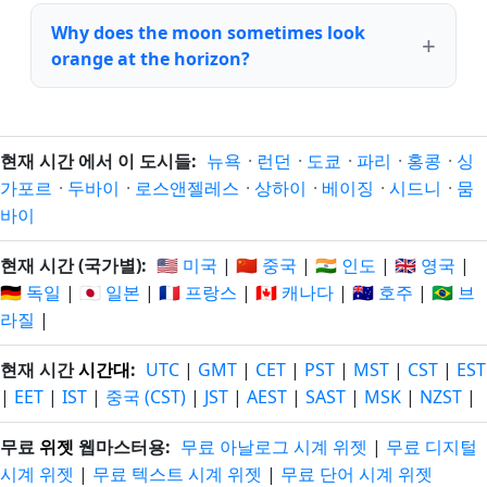
Why does the moon sometimes look
orange at the horizon?
현재 시간 에서 이 도시들:
뉴욕
·
런던
·
도쿄
·
파리
·
홍콩
·
싱
가포르
·
두바이
·
로스앤젤레스
·
상하이
·
베이징
·
시드니
·
뭄
바이
현재 시간 (국가별):
🇺🇸 미국
|
🇨🇳 중국
|
🇮🇳 인도
|
🇬🇧 영국
|
🇩🇪 독일
|
🇯🇵 일본
|
🇫🇷 프랑스
|
🇨🇦 캐나다
|
🇦🇺 호주
|
🇧🇷 브
라질
|
현재 시간
시간대
:
UTC
|
GMT
|
CET
|
PST
|
MST
|
CST
|
EST
|
EET
|
IST
|
중국 (CST)
|
JST
|
AEST
|
SAST
|
MSK
|
NZST
|
무료
위젯
웹마스터용:
무료 아날로그 시계 위젯
|
무료 디지털
시계 위젯
|
무료 텍스트 시계 위젯
|
무료 단어 시계 위젯