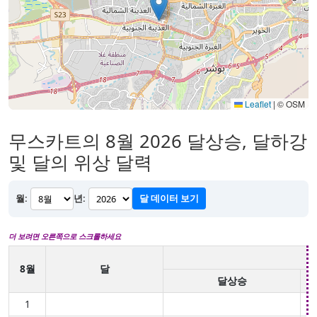
Leaflet
|
© OSM
무스카트의 8월 2026 달상승, 달하강
및 달의 위상 달력
월:
년:
달 데이터 보기
더 보려면 오른쪽으로 스크롤하세요
8월
달
달상승
1