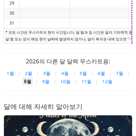
29
30
31
* 모든 시간은 무스카트의 현지 시간입니다. 달 뜸과 짐 시간은 달의 기하학적 중
달 뜸 또는 짐이 해당 현지 날짜에 발생하지 않거나, 달이 북극권 내에 있으면 "-"로
2026의 다른 달 달력 무스카트용:
1월
|
2월
|
3월
|
4월
|
5월
|
6월
|
7월
|
8월
|
9월
|
10월
|
11월
|
12월
달에 대해 자세히 알아보기