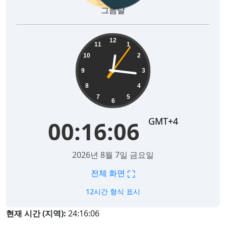
그믐달
00:16:07
12
11
1
10
2
9
3
8
4
7
5
6
GMT+4
00:16:07
2026년 8월 7일 금요일
⛶
전체 화면
12시간 형식 표시
현재 시간 (지역):
24:16:07