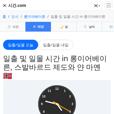
🇰🇷
🇰🇷 시간.com
▾
홈
도시
롱이어베이른
일출 및 일몰 시간 in 롱이어베이른
⏱️
시간
☀️
태양
🌙
달
🌦️
날씨
💨
일출/일몰 오늘
일출/일몰 내일
일출 및 일몰 시간 in 롱이어베이
른, 스발바르드 제도와 얀 마옌
🇸🇯
16:47:22
12
11
1
10
2
9
3
8
4