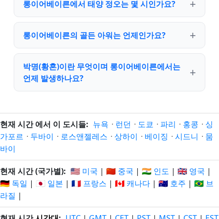
롱이어베이른에서 태양 정오는 몇 시인가요?
롱이어베이른의 골든 아워는 언제인가요?
박명(황혼)이란 무엇이며 롱이어베이른에서는
언제 발생하나요?
현재 시간 에서 이 도시들:
뉴욕
·
런던
·
도쿄
·
파리
·
홍콩
·
싱
가포르
·
두바이
·
로스앤젤레스
·
상하이
·
베이징
·
시드니
·
뭄
바이
현재 시간 (국가별):
🇺🇸 미국
|
🇨🇳 중국
|
🇮🇳 인도
|
🇬🇧 영국
|
🇩🇪 독일
|
🇯🇵 일본
|
🇫🇷 프랑스
|
🇨🇦 캐나다
|
🇦🇺 호주
|
🇧🇷 브
라질
|
현재 시간
시간대
:
UTC
|
GMT
|
CET
|
PST
|
MST
|
CST
|
EST