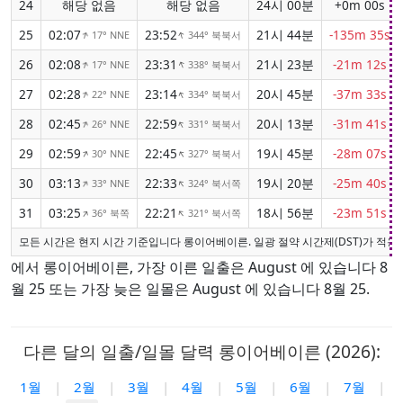
24
해당 없음
해당 없음
24시 00분
+0m 00s
25
02:07
23:52
21시 44분
-135m 35s
17° NNE
344° 북북서
↑
↑
26
02:08
23:31
21시 23분
-21m 12s
17° NNE
338° 북북서
↑
↑
27
02:28
23:14
20시 45분
-37m 33s
22° NNE
334° 북북서
↑
↑
28
02:45
22:59
20시 13분
-31m 41s
26° NNE
331° 북북서
↑
↑
29
02:59
22:45
19시 45분
-28m 07s
30° NNE
327° 북북서
↑
↑
30
03:13
22:33
19시 20분
-25m 40s
33° NNE
324° 북서쪽
↑
↑
31
03:25
22:21
18시 56분
-23m 51s
36° 북쪽
321° 북서쪽
↑
↑
모든 시간은 현지 시간 기준입니다 롱이어베이른. 일광 절약 시간제(DST)가 적용
에서 롱이어베이른, 가장 이른 일출은 August 에 있습니다 8
월 25 또는 가장 늦은 일몰은 August 에 있습니다 8월 25.
다른 달의 일출/일몰 달력 롱이어베이른 (2026):
1월
|
2월
|
3월
|
4월
|
5월
|
6월
|
7월
|