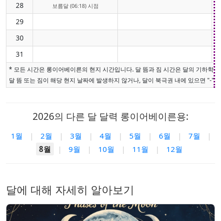
28
보름달 (06:18) 시점
29
30
31
* 모든 시간은 롱이어베이른의 현지 시간입니다. 달 뜸과 짐 시간은 달의 기하학적
달 뜸 또는 짐이 해당 현지 날짜에 발생하지 않거나, 달이 북극권 내에 있으면 "-"로
2026의 다른 달 달력 롱이어베이른용:
1월
|
2월
|
3월
|
4월
|
5월
|
6월
|
7월
|
8월
|
9월
|
10월
|
11월
|
12월
달에 대해 자세히 알아보기