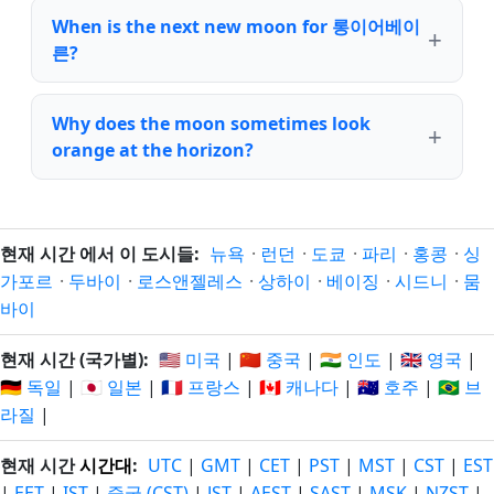
When is the next new moon for 롱이어베이
른?
Why does the moon sometimes look
orange at the horizon?
현재 시간 에서 이 도시들:
뉴욕
·
런던
·
도쿄
·
파리
·
홍콩
·
싱
가포르
·
두바이
·
로스앤젤레스
·
상하이
·
베이징
·
시드니
·
뭄
바이
현재 시간 (국가별):
🇺🇸 미국
|
🇨🇳 중국
|
🇮🇳 인도
|
🇬🇧 영국
|
🇩🇪 독일
|
🇯🇵 일본
|
🇫🇷 프랑스
|
🇨🇦 캐나다
|
🇦🇺 호주
|
🇧🇷 브
라질
|
현재 시간
시간대
:
UTC
|
GMT
|
CET
|
PST
|
MST
|
CST
|
EST
|
EET
|
IST
|
중국 (CST)
|
JST
|
AEST
|
SAST
|
MSK
|
NZST
|