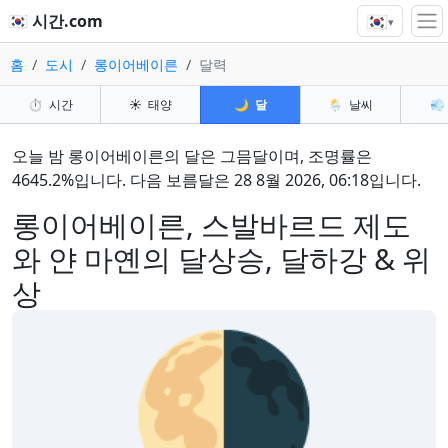
🇰🇷
🇰🇷 시간.com
▾
홈
도시
롱이어베이른
달력
⏱️
시간
☀️
태양
🌙
달
🌦️
날씨
💨
오늘 밤 롱이어베이른의 달은 그믐달이며, 조명률은
4645.2%입니다. 다음 보름달은 28 8월 2026, 06:18입니다.
롱이어베이른, 스발바르드 제도
와 얀 마옌의 달상승, 달하강 & 위
상
🌗