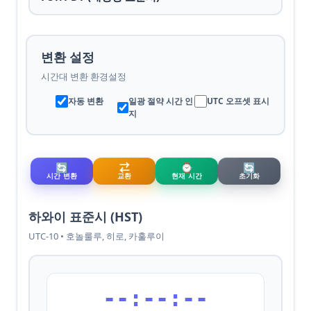
변환 설정
시간대 변환 환경설정
자동 변환
일광 절약 시간 인
UTC 오프셋 표시
지
🔄
⇄
⌚
🔄
시간 변환
교환
현재 시간
초기화
하와이 표준시 (HST)
UTC-10 • 호놀룰루, 히로, 카훌루이
--:--:--