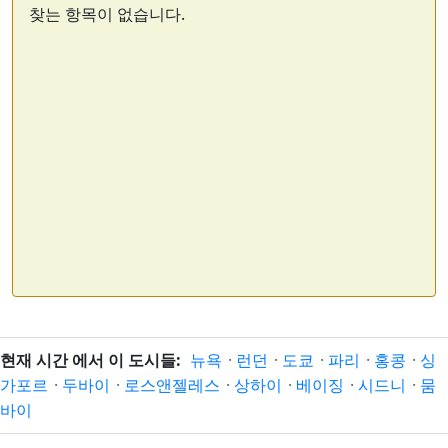
찾는 항목이 없습니다.
현재 시간 에서 이 도시들:
뉴욕
·
런던
·
도쿄
·
파리
·
홍콩
·
싱
가포르
·
두바이
·
로스앤젤레스
·
상하이
·
베이징
·
시드니
·
뭄
바이