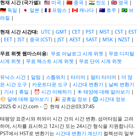
현재 시간 (국가별):
🇺🇸 미국
|
🇨🇳 중국
|
🇮🇳 인도
|
🇬🇧 영국
|
🇩🇪 독일
|
🇯🇵 일본
|
🇫🇷 프랑스
|
🇨🇦 캐나다
|
🇦🇺 호주
|
🇧🇷 브
라질
|
현재 시간
시간대
:
UTC
|
GMT
|
CET
|
PST
|
MST
|
CST
|
EST
|
EET
|
IST
|
중국 (CST)
|
JST
|
AEST
|
SAST
|
MSK
|
NZST
|
무료
위젯
웹마스터용:
무료 아날로그 시계 위젯
|
무료 디지털
시계 위젯
|
무료 텍스트 시계 위젯
|
무료 단어 시계 위젯
유닉스 시간
|
알람
|
스톱워치
|
타이머
|
멀티 타이머
|
더 많
은 시간 도구
|
카운트다운 도구
|
시간대 변환기
|
날짜 변환기
|
기사
|
휴일
|
⏰ 시간 이해하기
|
☀️ 태양에 대해 알아보기
|
🌕 달에 대해 알아보기
|
🎉 공휴일 정보
|
🌐 시간대 정보
2025 © 시간.com - ⌚
현재 시간은03:37:45
태평양 표준시와 하와이 시간 간의 시간 변환. 섬머타임을 고려
하며, 시차를 표시하고 12시간 또는 24시간 형식을 지원합니다.
PST에서 HST로 변환기는
시간대 변환기 계산기
컬렉션의 일부