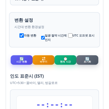
변환 설정
시간대 변환 환경설정
자동 변환
일광 절약 시간제
UTC 오프셋 표시
인지
🔄
⇄
⌚
🔄
시간 변환
바꾸기
현재 시간
초기화
인도 표준시 (IST)
UTC+5:30 • 뭄바이, 델리, 방갈로르
--:--:--