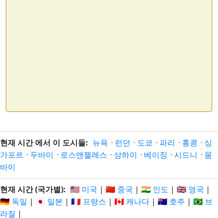
현재 시간 에서 이 도시들:
뉴욕
·
런던
·
도쿄
·
파리
·
홍콩
·
싱
가포르
·
두바이
·
로스앤젤레스
·
상하이
·
베이징
·
시드니
·
뭄
바이
현재 시간 (국가별):
🇺🇸 미국
|
🇨🇳 중국
|
🇮🇳 인도
|
🇬🇧 영국
|
🇩🇪 독일
|
🇯🇵 일본
|
🇫🇷 프랑스
|
🇨🇦 캐나다
|
🇦🇺 호주
|
🇧🇷 브
라질
|