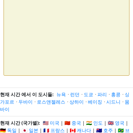
현재 시간 에서 이 도시들:
뉴욕
·
런던
·
도쿄
·
파리
·
홍콩
·
싱
가포르
·
두바이
·
로스앤젤레스
·
상하이
·
베이징
·
시드니
·
뭄
바이
현재 시간 (국가별):
🇺🇸 미국
|
🇨🇳 중국
|
🇮🇳 인도
|
🇬🇧 영국
|
🇩🇪 독일
|
🇯🇵 일본
|
🇫🇷 프랑스
|
🇨🇦 캐나다
|
🇦🇺 호주
|
🇧🇷 브