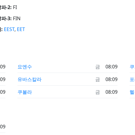
알파-2:
FI
알파-3:
FIN
:
EEST
,
EET
:09
요엔수
금
08:09
쿠
:09
유바스칼라
금
08:09
포
:09
쿠볼라
금
08:09
헬
:09