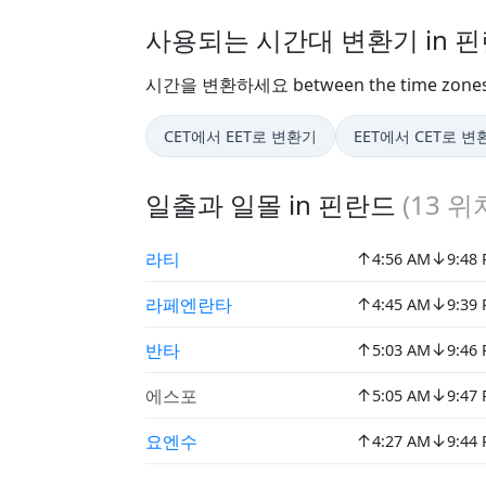
사용되는 시간대 변환기 in 
시간을 변환하세요 between the time zon
CET에서 EET로 변환기
EET에서 CET로 변
일출과 일몰 in 핀란드
(
13
위치
↑
↓
라티
4:56 AM
9:48
↑
↓
라페엔란타
4:45 AM
9:39
↑
↓
반타
5:03 AM
9:46
↑
↓
에스포
5:05 AM
9:47
↑
↓
요엔수
4:27 AM
9:44