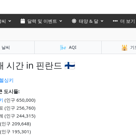
날씨
달력 및 이벤트
태양 & 달
더 보기
🌬️
🕌
날씨
AQI
기
 시간 in 핀란드 🇫🇮
헬싱키
큰 도시들:
키
(인구 650,000)
 (인구 256,760)
 (인구 244,315)
(인구 209,648)
(인구 195,301)