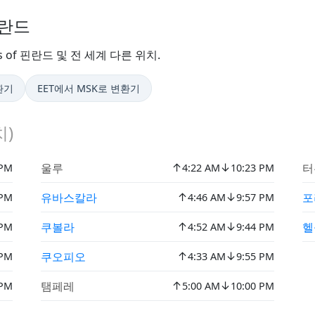
핀란드
es of 핀란드 및 전 세계 다른 위치.
환기
EET에서 MSK로 변환기
)
↑
↓
울루
터
 PM
4:22 AM
10:23 PM
↑
↓
유바스칼라
포
 PM
4:46 AM
9:57 PM
↑
↓
쿠볼라
헬
 PM
4:52 AM
9:44 PM
↑
↓
쿠오피오
 PM
4:33 AM
9:55 PM
↑
↓
탬페레
 PM
5:00 AM
10:00 PM