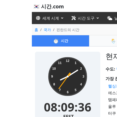
🇰🇷 시간.com
세계 시계
시간 도구
홈
국가
핀란드의 시간
⏱️
🌦️
시간
현재
12
11
1
수도:
10
2
9
3
가장 
8
4
헬싱
7
5
에스포
6
탬페레
08:09:37
울루 
터쿠 
EEST