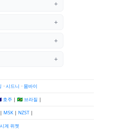
징
·
시드니
·
뭄바이
🇺 호주
|
🇧🇷 브라질
|
|
MSK
|
NZST
|
 시계 위젯