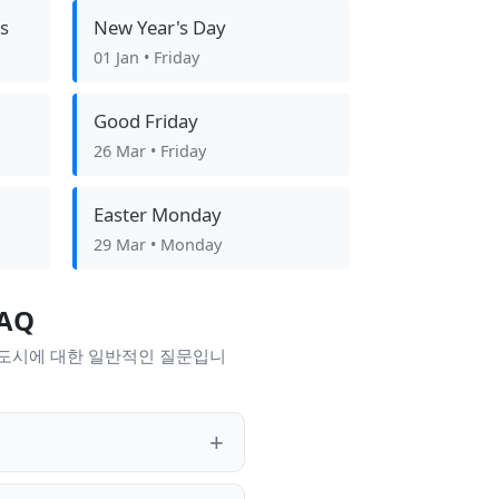
s
New Year's Day
01 Jan
• Friday
Good Friday
26 Mar
• Friday
Easter Monday
29 Mar
• Monday
AQ
 도시에 대한 일반적인 질문입니