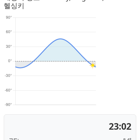
헬싱키
23:02
고도:
-8.4°