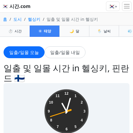
🇰🇷
🇰🇷 시간.com
▾
홈
도시
헬싱키
일출 및 일몰 시간 in 헬싱키
⏱️
시간
☀️
태양
🌙
달
🌦️
날씨
💨
일출/일몰 오늘
일출/일몰 내일
일출 및 일몰 시간 in 헬싱키, 핀란
드 🇫🇮
23:02:43
12
11
1
10
2
9
3
8
4
7
5
6