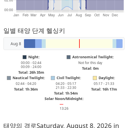
일별 태양 단계 헬싱키
Aug 8
Night:
Astronomical Twilight:
00:00 - 02:44
Not for this day
00:09 - 24:00
Total: 0m
Total: 26h 35m
Nautical Twilight:
Civil Twilight:
Daylight:
02:44 - 04:20
04:20 - 05:17
05:17 - 21:33
21:33 - 22:30
Total: 1h 36m
Total: 16h 17m
Total: 1h 54m
Solar Noon/Midnight:
━
13:26
태양의 경로
Saturday, August 8, 2026
in