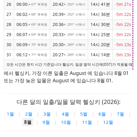
26
06:00
20:42
14시 41분
-5m 21s
67° 북북동
292° 서북서
↑
↑
27
06:02
20:39
14시 36분
-5m 22s
68° 북북동
292° 서북서
↑
↑
28
06:05
20:36
14시 30분
-5m 22s
69° 북북동
291° 서북서
↑
↑
29
06:07
20:33
14시 25분
-5m 22s
69° 북북동
290° 서북서
↑
↑
30
06:09
20:30
14시 20분
-5m 23s
70° 북북동
289° 서북서
↑
↑
31
06:12
20:27
14시 14분
-5m 23s
71° 북북동
289° 서북서
↑
↑
모든 시간은 현지 시간 기준입니다 헬싱키. 일광 절약 시간제(DST)가 적용될 때 
에서 헬싱키, 가장 이른 일출은 August 에 있습니다 8월 01
또는 가장 늦은 일몰은 August 에 있습니다 8월 01.
다른 달의 일출/일몰 달력 헬싱키 (2026):
1월
|
2월
|
3월
|
4월
|
5월
|
6월
|
7월
|
8월
|
9월
|
10월
|
11월
|
12월