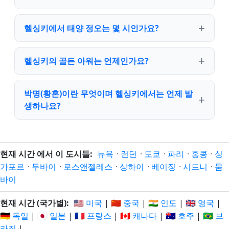
헬싱키에서 태양 정오는 몇 시인가요?
헬싱키의 골든 아워는 언제인가요?
박명(황혼)이란 무엇이며 헬싱키에서는 언제 발
생하나요?
현재 시간 에서 이 도시들:
뉴욕
·
런던
·
도쿄
·
파리
·
홍콩
·
싱
가포르
·
두바이
·
로스앤젤레스
·
상하이
·
베이징
·
시드니
·
뭄
바이
현재 시간 (국가별):
🇺🇸 미국
|
🇨🇳 중국
|
🇮🇳 인도
|
🇬🇧 영국
|
🇩🇪 독일
|
🇯🇵 일본
|
🇫🇷 프랑스
|
🇨🇦 캐나다
|
🇦🇺 호주
|
🇧🇷 브
라질
|