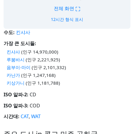
⛶
전체 화면
12시간 형식 표시
수도:
킨샤사
가장 큰 도시들:
킨샤사
(인구 14,970,000)
루붐바시
(인구 2,221,925)
음부이-마이
(인구 2,101,332)
카난가
(인구 1,247,168)
키상가니
(인구 1,181,788)
ISO 알파-2:
CD
ISO 알파-3:
COD
시간대:
CAT
,
WAT
주요 도시 in 콩고 민주 공화국