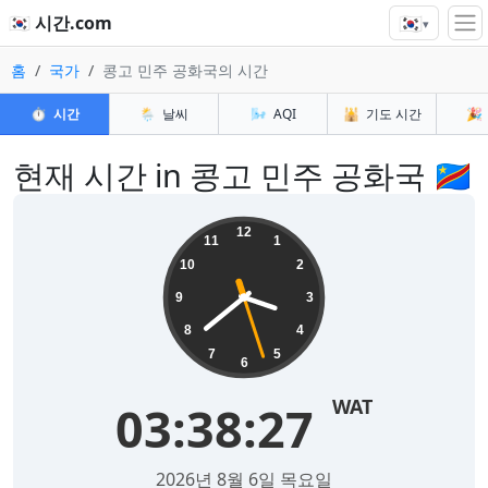
🇰🇷
🇰🇷 시간.com
▾
홈
국가
콩고 민주 공화국의 시간
⏱️
시간
🌦️
날씨
🌬️
AQI
🕌
기도 시간
🎉
현재 시간 in 콩고 민주 공화국 🇨🇩
12
11
1
10
2
9
3
8
4
7
5
6
WAT
03:38:27
2026년 8월 6일 목요일