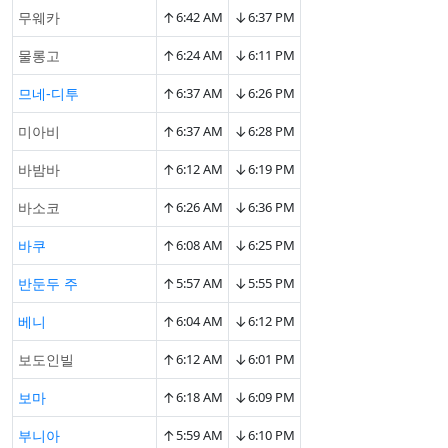
↑
↓
무웨카
6:42 AM
6:37 PM
↑
↓
물롱고
6:24 AM
6:11 PM
↑
↓
므네-디투
6:37 AM
6:26 PM
↑
↓
미아비
6:37 AM
6:28 PM
↑
↓
바밤바
6:12 AM
6:19 PM
↑
↓
바소코
6:26 AM
6:36 PM
↑
↓
바쿠
6:08 AM
6:25 PM
↑
↓
반둔두 주
5:57 AM
5:55 PM
↑
↓
베니
6:04 AM
6:12 PM
↑
↓
보도인빌
6:12 AM
6:01 PM
↑
↓
보마
6:18 AM
6:09 PM
↑
↓
부니아
5:59 AM
6:10 PM