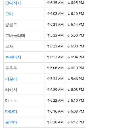
↑
↓
간다지카
6:35 AM
6:25 PM
↑
↓
고마
6:08 AM
6:10 PM
↑
↓
공골로
6:21 AM
6:14 PM
↑
↓
그바돌리테
5:33 AM
5:50 PM
↑
↓
로자
6:32 AM
6:30 PM
↑
↓
루붐바시
6:27 AM
6:04 PM
↑
↓
루추루
6:06 AM
6:10 PM
↑
↓
리살라
5:34 AM
5:46 PM
↑
↓
리카시
6:29 AM
6:08 PM
↑
↓
마노노
6:22 AM
6:10 PM
↑
↓
마타디
6:16 AM
6:08 PM
↑
↓
모안다
6:20 AM
6:12 PM