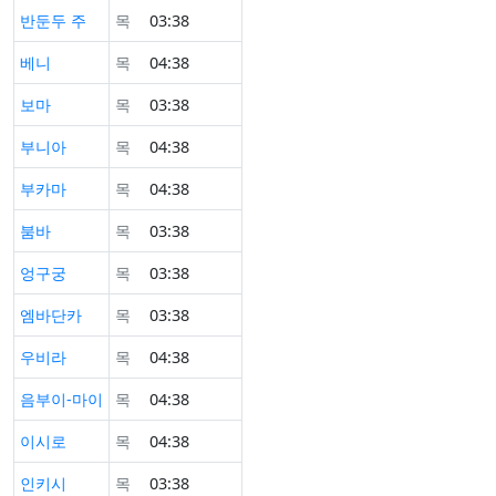
반둔두 주
목
03:38
베니
목
04:38
보마
목
03:38
부니아
목
04:38
부카마
목
04:38
붐바
목
03:38
엉구궁
목
03:38
엠바단카
목
03:38
우비라
목
04:38
음부이-마이
목
04:38
이시로
목
04:38
인키시
목
03:38