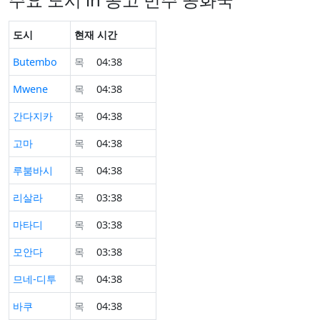
도시
현재 시간
Butembo
목
04:38
Mwene
목
04:38
간다지카
목
04:38
고마
목
04:38
루붐바시
목
04:38
리살라
목
03:38
마타디
목
03:38
모안다
목
03:38
므네-디투
목
04:38
바쿠
목
04:38