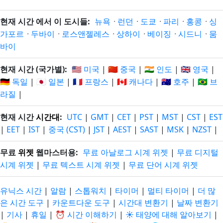
현재 시간 에서 이 도시들:
뉴욕
·
런던
·
도쿄
·
파리
·
홍콩
·
싱
가포르
·
두바이
·
로스앤젤레스
·
상하이
·
베이징
·
시드니
·
뭄
바이
현재 시간 (국가별):
🇺🇸 미국
|
🇨🇳 중국
|
🇮🇳 인도
|
🇬🇧 영국
|
🇩🇪 독일
|
🇯🇵 일본
|
🇫🇷 프랑스
|
🇨🇦 캐나다
|
🇦🇺 호주
|
🇧🇷 브
라질
|
현재 시간
시간대
:
UTC
|
GMT
|
CET
|
PST
|
MST
|
CST
|
EST
|
EET
|
IST
|
중국 (CST)
|
JST
|
AEST
|
SAST
|
MSK
|
NZST
|
무료
위젯
웹마스터용:
무료 아날로그 시계 위젯
|
무료 디지털
시계 위젯
|
무료 텍스트 시계 위젯
|
무료 단어 시계 위젯
유닉스 시간
|
알람
|
스톱워치
|
타이머
|
멀티 타이머
|
더 많
은 시간 도구
|
카운트다운 도구
|
시간대 변환기
|
날짜 변환기
|
기사
|
휴일
|
⏰ 시간 이해하기
|
☀️ 태양에 대해 알아보기
|