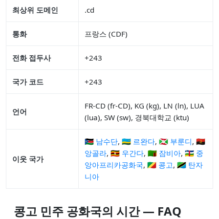
최상위 도메인
.cd
통화
프랑스 (CDF)
전화 접두사
+243
국가 코드
+243
FR-CD (fr-CD), KG (kg), LN (ln), LUA
언어
(lua), SW (sw), 경북대학교 (ktu)
🇸🇸 남수단
,
🇷🇼 르완다
,
🇧🇮 부룬디
,
🇦🇴
앙골라
,
🇺🇬 우간다
,
🇿🇲 잠비아
,
🇨🇫 중
이웃 국가
앙아프리카공화국
,
🇨🇬 콩고
,
🇹🇿 탄자
니아
콩고 민주 공화국의 시간 — FAQ