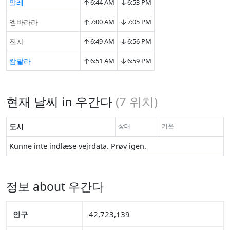
↑
↓
말레
6:44 AM
6:53 PM
↑
↓
엠바라라
7:00 AM
7:05 PM
↑
↓
진자
6:49 AM
6:56 PM
↑
↓
캄팔라
6:51 AM
6:59 PM
현재 날씨 in 우간다
(
7
위치)
도시
상태
기온
Kunne inte indlæse vejrdata. Prøv igen.
정보 about 우간다
인구
42,723,139