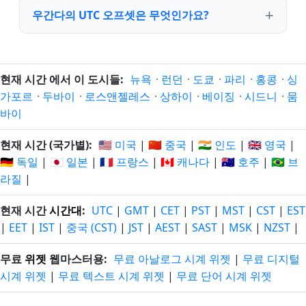
우간다의 UTC 오프셋은 무엇인가요?
현재 시간 에서 이 도시들:
뉴욕
·
런던
·
도쿄
·
파리
·
홍콩
·
싱
가포르
·
두바이
·
로스앤젤레스
·
상하이
·
베이징
·
시드니
·
뭄
바이
현재 시간 (국가별):
🇺🇸 미국
|
🇨🇳 중국
|
🇮🇳 인도
|
🇬🇧 영국
|
🇩🇪 독일
|
🇯🇵 일본
|
🇫🇷 프랑스
|
🇨🇦 캐나다
|
🇦🇺 호주
|
🇧🇷 브
라질
|
현재 시간
시간대
:
UTC
|
GMT
|
CET
|
PST
|
MST
|
CST
|
EST
|
EET
|
IST
|
중국 (CST)
|
JST
|
AEST
|
SAST
|
MSK
|
NZST
|
무료
위젯
웹마스터용:
무료 아날로그 시계 위젯
|
무료 디지털
시계 위젯
|
무료 텍스트 시계 위젯
|
무료 단어 시계 위젯