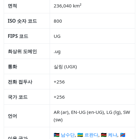
면적
236,040 km²
ISO 숫자 코드
800
FIPS 코드
UG
최상위 도메인
.ug
통화
실링 (UGX)
전화 접두사
+256
국가 코드
+256
AR (ar), EN-UG (en-UG), LG (lg), SW
언어
(sw)
🇸🇸 남수단
,
🇷🇼 르완다
,
🇰🇪 케냐
,
🇨🇩
이웃 국가