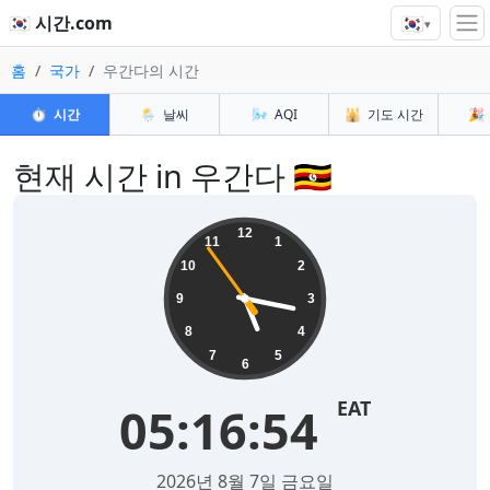
🇰🇷
🇰🇷 시간.com
▾
홈
국가
우간다의 시간
⏱️
시간
🌦️
날씨
🌬️
AQI
🕌
기도 시간
🎉
현재 시간 in 우간다 🇺🇬
12
11
1
10
2
9
3
8
4
7
5
6
EAT
05:16:55
2026년 8월 7일 금요일