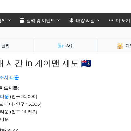
날씨
달력 및 이벤트
태양 & 달
더 보기
🌬️
🕌
날씨
AQI
기
 시간 in 케이맨 제도 🇰🇾
조지 타운
큰 도시들:
 타운
(인구 35,000)
 베이 (인구 15,335)
타운 (인구 14,845)
 타운
알파-2:
KY