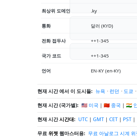
최상위 도메인
.ky
통화
달러 (KYD)
전화 접두사
++1-345
국가 코드
++1-345
언어
EN-KY (en-KY)
현재 시간 에서 이 도시들:
뉴욕
·
런던
·
도쿄
현재 시간 (국가별):
🇺🇸 미국
|
🇨🇳 중국
|
🇮🇳
현재 시간
시간대
:
UTC
|
GMT
|
CET
|
PST
|
무료
위젯
웹마스터용:
무료 아날로그 시계 위