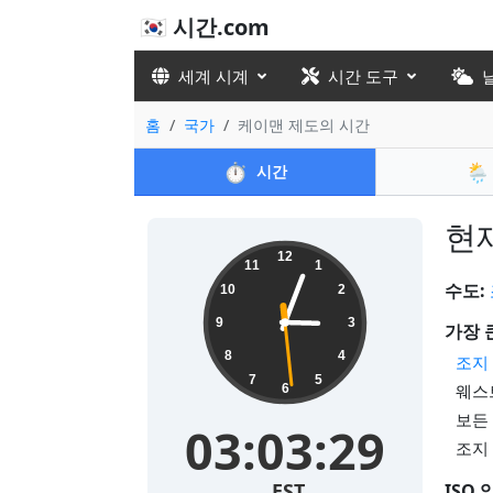
🇰🇷 시간.com
세계 시계
시간 도구
홈
국가
케이맨 제도의 시간
⏱️
🌦️
시간
현재
12
11
1
수도:
10
2
9
3
가장 
8
4
조지
7
5
웨스트
6
보든 
03:03:30
조지
EST
ISO 