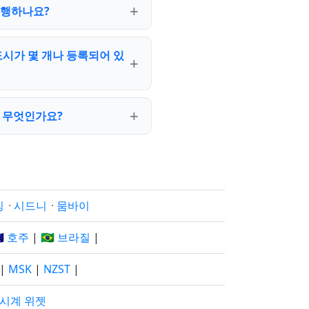
시행하나요?
도시가 몇 개나 등록되어 있
은 무엇인가요?
징
·
시드니
·
뭄바이
🇺 호주
|
🇧🇷 브라질
|
|
MSK
|
NZST
|
 시계 위젯