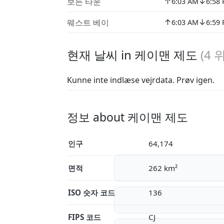
↑
↓
보든 타운
6:03 AM
6:58
↑
↓
웨스트 베이
6:03 AM
6:59
현재 날씨 in 케이맨 제도
(
4
위
Kunne inte indlæse vejrdata. Prøv igen.
정보 about 케이맨 제도
인구
64,174
면적
262 km²
ISO 숫자 코드
136
FIPS 코드
CJ