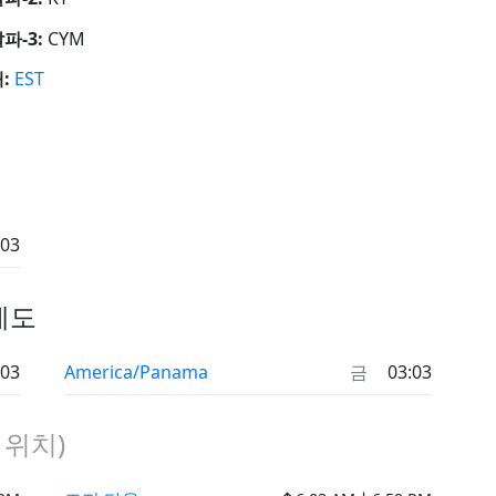
알파-3:
CYM
:
EST
:03
제도
:03
America/Panama
금
03:03
위치)