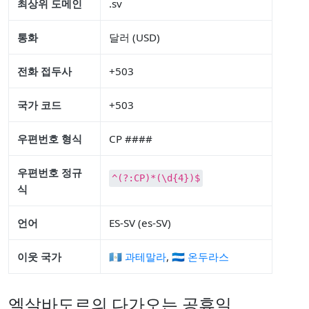
최상위 도메인
.sv
통화
달러 (USD)
전화 접두사
+503
국가 코드
+503
우편번호 형식
CP ####
우편번호 정규
^(?:CP)*(\d{4})$
식
언어
ES-SV (es-SV)
이웃 국가
🇬🇹 과테말라
,
🇭🇳 온두라스
엘살바도르의 다가오는 공휴일