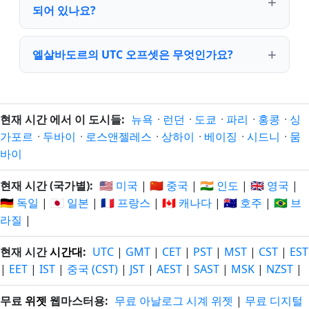
되어 있나요?
엘살바도르의 UTC 오프셋은 무엇인가요?
현재 시간 에서 이 도시들:
뉴욕
·
런던
·
도쿄
·
파리
·
홍콩
·
싱
가포르
·
두바이
·
로스앤젤레스
·
상하이
·
베이징
·
시드니
·
뭄
바이
현재 시간 (국가별):
🇺🇸 미국
|
🇨🇳 중국
|
🇮🇳 인도
|
🇬🇧 영국
|
🇩🇪 독일
|
🇯🇵 일본
|
🇫🇷 프랑스
|
🇨🇦 캐나다
|
🇦🇺 호주
|
🇧🇷 브
라질
|
현재 시간
시간대
:
UTC
|
GMT
|
CET
|
PST
|
MST
|
CST
|
EST
|
EET
|
IST
|
중국 (CST)
|
JST
|
AEST
|
SAST
|
MSK
|
NZST
|
무료
위젯
웹마스터용:
무료 아날로그 시계 위젯
|
무료 디지털