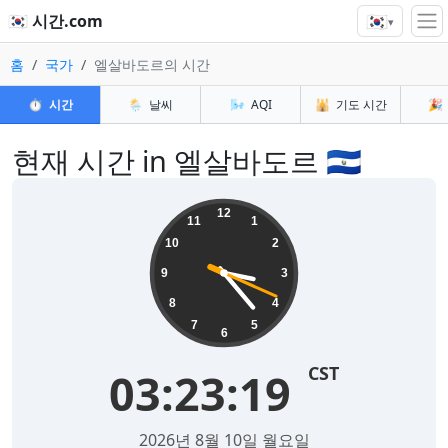
🇰🇷
🇰🇷 시간.com
▾
홈
국가
엘살바도르의 시간
⏱️
시간
🌦️
날씨
🌬️
AQI
🕌
기도 시간
🎉
현재 시간 in 엘살바도르 🇸🇻
12
11
1
10
2
9
3
8
4
7
5
6
CST
03:23:19
2026년 8월 10일 월요일