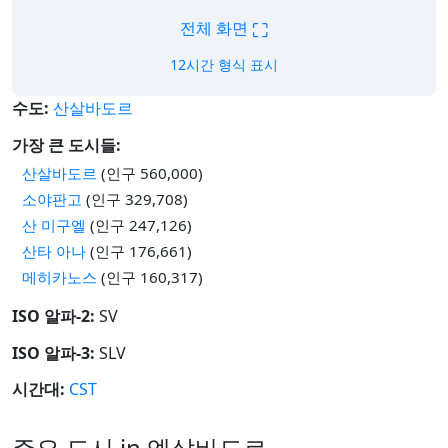
⛶
전체 화면
12시간 형식 표시
수도:
산살바도르
가장 큰 도시들:
산살바도르
(인구 560,000)
소야판고
(인구 329,708)
산 미구엘
(인구 247,126)
산타 아나
(인구 176,661)
메히카노스
(인구 160,317)
ISO 알파-2:
SV
ISO 알파-3:
SLV
시간대:
CST
주요 도시 in 엘살바도르