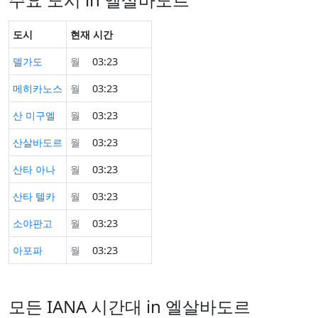
도시
현재 시간
델가도
월
03:23
메히카노스
월
03:23
산 미구엘
월
03:23
산살바도르
월
03:23
산타 아나
월
03:23
산타 텔카
월
03:23
소야판고
월
03:23
아포파
월
03:23
모든 IANA 시간대 in 엘살바도르