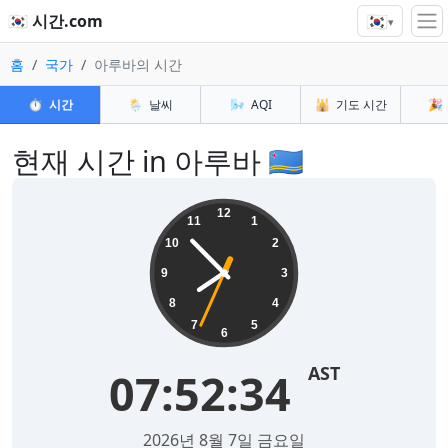
🇰🇷
🇰🇷 시간.com
▾
홈
국가
아루바의 시간
⏱️
시간
🌦️
날씨
🌬️
AQI
🕌
기도 시간
🎉
현재 시간 in 아루바 🇦🇼
12
11
1
10
2
9
3
8
4
7
5
6
AST
07:52:34
2026년 8월 7일 금요일