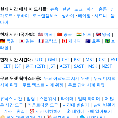
현재 시간 에서 이 도시들:
뉴욕
·
런던
·
도쿄
·
파리
·
홍콩
·
싱
가포르
·
두바이
·
로스앤젤레스
·
상하이
·
베이징
·
시드니
·
뭄
바이
현재 시간 (국가별):
🇺🇸 미국
|
🇨🇳 중국
|
🇮🇳 인도
|
🇬🇧 영국
|
🇩🇪 독일
|
🇯🇵 일본
|
🇫🇷 프랑스
|
🇨🇦 캐나다
|
🇦🇺 호주
|
🇧🇷 브
라질
|
현재 시간
시간대
:
UTC
|
GMT
|
CET
|
PST
|
MST
|
CST
|
EST
|
EET
|
IST
|
중국 (CST)
|
JST
|
AEST
|
SAST
|
MSK
|
NZST
|
무료
위젯
웹마스터용:
무료 아날로그 시계 위젯
|
무료 디지털
시계 위젯
|
무료 텍스트 시계 위젯
|
무료 단어 시계 위젯
유닉스 시간
|
알람
|
스톱워치
|
타이머
|
멀티 타이머
|
더 많
은 시간 도구
|
카운트다운 도구
|
시간대 변환기
|
날짜 변환기
|
기사
|
휴일
|
⏰ 시간 이해하기
|
☀️ 태양에 대해 알아보기
|
🌕 달에 대해 알아보기
|
🎉 공휴일 정보
|
🌐 시간대 정보