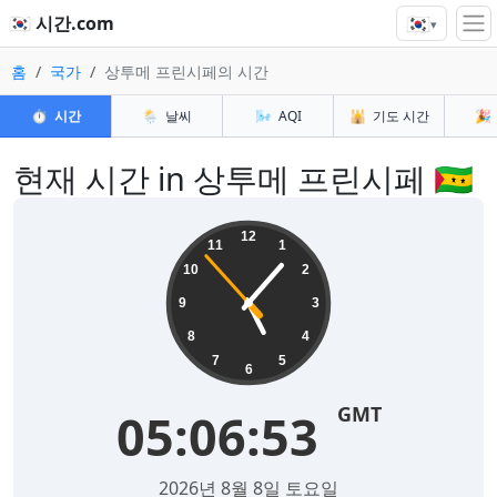
🇰🇷
🇰🇷 시간.com
▾
홈
국가
상투메 프린시페의 시간
⏱️
시간
🌦️
날씨
🌬️
AQI
🕌
기도 시간
🎉
현재 시간 in 상투메 프린시페 🇸🇹
12
11
1
10
2
9
3
8
4
7
5
6
GMT
05:06:53
2026년 8월 8일 토요일