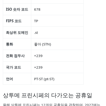
ISO 숫자 코드
678
FIPS 코드
TP
최상위 도메인
.st
통화
좋아 (STN)
전화 접두사
+239
국가 코드
+239
언어
PT-ST (pt-ST)
상투메 프린시페의 다가오는 공휴일
올해 상투메 프린시페는 12개의 공휴일을 관찰하며, 2027에는