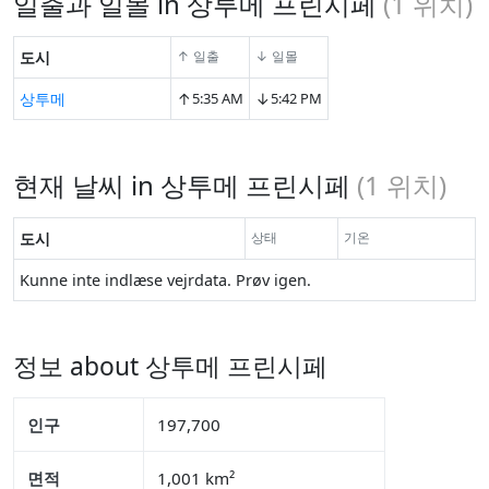
일출과 일몰 in 상투메 프린시페
(
1
위치)
도시
↑ 일출
↓ 일몰
↑
↓
상투메
5:35 AM
5:42 PM
현재 날씨 in 상투메 프린시페
(
1
위치)
도시
상태
기온
Kunne inte indlæse vejrdata. Prøv igen.
정보 about 상투메 프린시페
인구
197,700
면적
1,001 km²