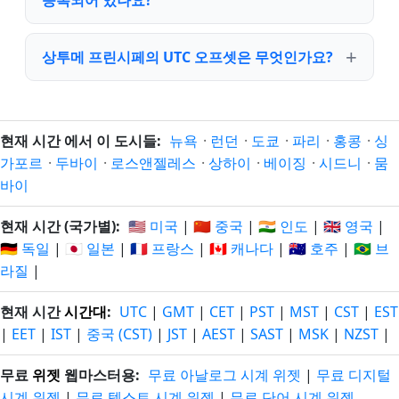
등록되어 있나요?
상투메 프린시페의 UTC 오프셋은 무엇인가요?
현재 시간 에서 이 도시들:
뉴욕
·
런던
·
도쿄
·
파리
·
홍콩
·
싱
가포르
·
두바이
·
로스앤젤레스
·
상하이
·
베이징
·
시드니
·
뭄
바이
현재 시간 (국가별):
🇺🇸 미국
|
🇨🇳 중국
|
🇮🇳 인도
|
🇬🇧 영국
|
🇩🇪 독일
|
🇯🇵 일본
|
🇫🇷 프랑스
|
🇨🇦 캐나다
|
🇦🇺 호주
|
🇧🇷 브
라질
|
현재 시간
시간대
:
UTC
|
GMT
|
CET
|
PST
|
MST
|
CST
|
EST
|
EET
|
IST
|
중국 (CST)
|
JST
|
AEST
|
SAST
|
MSK
|
NZST
|
무료
위젯
웹마스터용:
무료 아날로그 시계 위젯
|
무료 디지털
시계 위젯
|
무료 텍스트 시계 위젯
|
무료 단어 시계 위젯