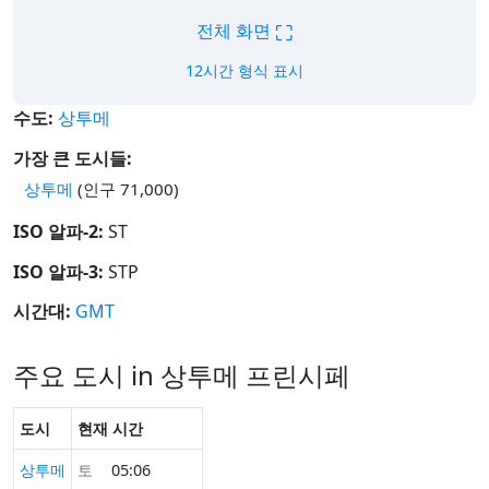
⛶
전체 화면
12시간 형식 표시
수도:
상투메
가장 큰 도시들:
상투메
(인구 71,000)
ISO 알파-2:
ST
ISO 알파-3:
STP
시간대:
GMT
주요 도시 in 상투메 프린시페
도시
현재 시간
상투메
토
05:06