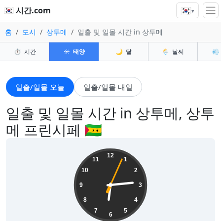
🇰🇷
🇰🇷 시간.com
▾
홈
도시
상투메
일출 및 일몰 시간 in 상투메
⏱️
시간
☀️
태양
🌙
달
🌦️
날씨
💨
일출/일몰 오늘
일출/일몰 내일
일출 및 일몰 시간 in 상투메, 상투
메 프린시페 🇸🇹
06:14:05
12
11
1
10
2
9
3
8
4
7
5
6