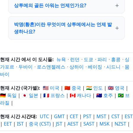
상투메의 골든 아워는 언제인가요?
박명(황혼)이란 무엇이며 상투메에서는 언제 발
생하나요?
현재 시간 에서 이 도시들:
뉴욕
·
런던
·
도쿄
·
파리
·
홍콩
·
싱
가포르
·
두바이
·
로스앤젤레스
·
상하이
·
베이징
·
시드니
·
뭄
바이
현재 시간 (국가별):
🇺🇸 미국
|
🇨🇳 중국
|
🇮🇳 인도
|
🇬🇧 영국
|
🇩🇪 독일
|
🇯🇵 일본
|
🇫🇷 프랑스
|
🇨🇦 캐나다
|
🇦🇺 호주
|
🇧🇷 브
라질
|
현재 시간
시간대
:
UTC
|
GMT
|
CET
|
PST
|
MST
|
CST
|
EST
|
EET
|
IST
|
중국 (CST)
|
JST
|
AEST
|
SAST
|
MSK
|
NZST
|