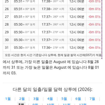
25
05:31
17:38
12시 06분
-0m 01s
79° 동쪽
281° 서쪽
↑
↑
26
05:31
17:38
12시 06분
-0m 01s
80° 동쪽
280° 서쪽
↑
↑
27
05:31
17:37
12시 06분
-0m 01s
80° 동쪽
280° 서쪽
↑
↑
28
05:30
17:37
12시 06분
-0m 01s
80° 동쪽
280° 서쪽
↑
↑
29
05:30
17:37
12시 06분
-0m 01s
81° 동쪽
279° 서쪽
↑
↑
30
05:30
17:37
12시 06분
-0m 01s
81° 동쪽
279° 서쪽
↑
↑
31
05:30
17:36
12시 06분
-0m 01s
81° 동쪽
278° 서쪽
↑
↑
모든 시간은 현지 시간 기준입니다 상투메. 현재 일광 절약 시간제(DST)가 적용되
에서 상투메, 가장 이른 일출은 August 에 있습니다 8월 28
까지 31 또는 가장 늦은 일몰은 August 에 있습니다 8월 01
까지 03.
다른 달의 일출/일몰 달력 상투메 (2026):
1월
|
2월
|
3월
|
4월
|
5월
|
6월
|
7월
|
8월
|
9월
|
10월
|
11월
|
12월