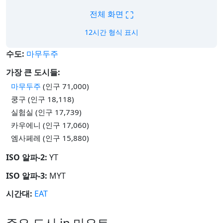
⛶
전체 화면
12시간 형식 표시
수도:
마무두주
가장 큰 도시들:
마무두주
(인구 71,000)
쿵구 (인구 18,118)
실험실 (인구 17,739)
카우에니 (인구 17,060)
엠사페레 (인구 15,880)
ISO 알파-2:
YT
ISO 알파-3:
MYT
시간대:
EAT
주요 도시 in 마요트