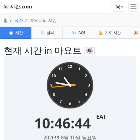
🇰🇷
🇰🇷 시간.com
▾
홈
국가
마요트의 시간
⏱️
시간
🌦️
날씨
🌬️
AQI
🕌
기도 시간
🎉
현재 시간 in 마요트 🇾🇹
12
11
1
10
2
9
3
8
4
7
5
6
EAT
10:46:44
2026년 8월 10일 월요일