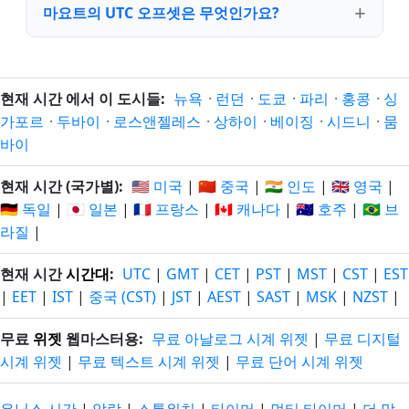
마요트의 UTC 오프셋은 무엇인가요?
현재 시간 에서 이 도시들:
뉴욕
·
런던
·
도쿄
·
파리
·
홍콩
·
싱
가포르
·
두바이
·
로스앤젤레스
·
상하이
·
베이징
·
시드니
·
뭄
바이
현재 시간 (국가별):
🇺🇸 미국
|
🇨🇳 중국
|
🇮🇳 인도
|
🇬🇧 영국
|
🇩🇪 독일
|
🇯🇵 일본
|
🇫🇷 프랑스
|
🇨🇦 캐나다
|
🇦🇺 호주
|
🇧🇷 브
라질
|
현재 시간
시간대
:
UTC
|
GMT
|
CET
|
PST
|
MST
|
CST
|
EST
|
EET
|
IST
|
중국 (CST)
|
JST
|
AEST
|
SAST
|
MSK
|
NZST
|
무료
위젯
웹마스터용:
무료 아날로그 시계 위젯
|
무료 디지털
시계 위젯
|
무료 텍스트 시계 위젯
|
무료 단어 시계 위젯