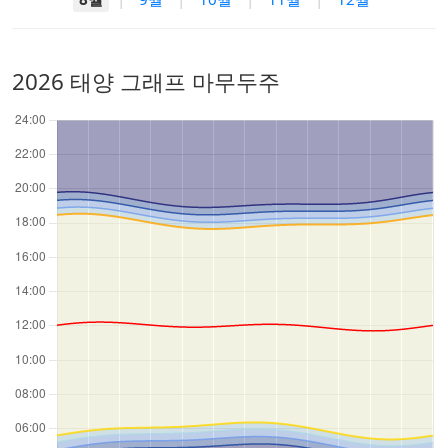
2026 태양 그래프 마무두주