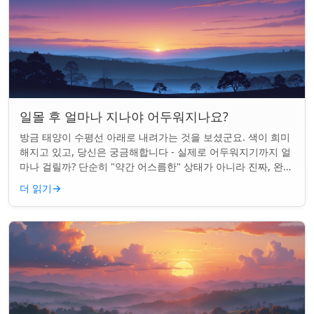
일몰 후 얼마나 지나야 어두워지나요?
방금 태양이 수평선 아래로 내려가는 것을 보셨군요. 색이 희미
해지고 있고, 당신은 궁금해합니다 - 실제로 어두워지기까지 얼
마나 걸릴까? 단순히 "약간 어스름한" 상태가 아니라 진짜, 완전
한 밤이 되는 것. 알고 보니...
더 읽기
→