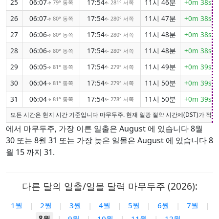
25
06:07
17:54
11시 46분
+0m 38s
79° 동쪽
281° 서쪽
↑
↑
26
06:07
17:54
11시 47분
+0m 38s
80° 동쪽
280° 서쪽
↑
↑
27
06:06
17:54
11시 48분
+0m 38s
80° 동쪽
280° 서쪽
↑
↑
28
06:06
17:54
11시 48분
+0m 38s
80° 동쪽
280° 서쪽
↑
↑
29
06:05
17:54
11시 49분
+0m 39s
81° 동쪽
279° 서쪽
↑
↑
30
06:04
17:54
11시 50분
+0m 39s
81° 동쪽
279° 서쪽
↑
↑
31
06:04
17:54
11시 50분
+0m 39s
81° 동쪽
278° 서쪽
↑
↑
모든 시간은 현지 시간 기준입니다 마무두주. 현재 일광 절약 시간제(DST)가 적
에서 마무두주, 가장 이른 일출은 August 에 있습니다 8월
30 또는 8월 31 또는 가장 늦은 일몰은 August 에 있습니다 8
월 15 까지 31.
다른 달의 일출/일몰 달력 마무두주 (2026):
1월
|
2월
|
3월
|
4월
|
5월
|
6월
|
7월
|
8월
|
9월
|
10월
|
11월
|
12월