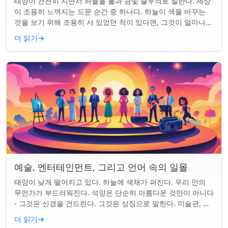
태양이 천천히 지면서 하늘을 불과 금빛 줄무늬로 칠한다. 세상
이 조용히 느껴지는 드문 순간 중 하나다. 하늘이 색을 바꾸는
것을 보기 위해 조용히 서 있었던 적이 있다면, 그것이 얼마나
마법 같은 일인지 알 것이다....
더 읽기
→
예술, 엔터테인먼트, 그리고 언어 속의 일몰
태양이 낮게 떨어지고 있다. 하늘에 색채가 퍼진다. 우리 안의
무언가가 부드러워진다. 석양은 단순히 아름다운 것만이 아니다
- 그것은 신경을 건드린다. 그것은 상징으로 말한다. 미술관, 화
면, 그리고 우리가 말하는 ...
더 읽기
→