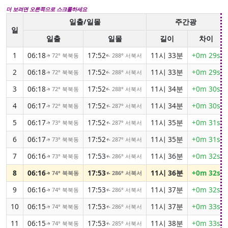
더 보려면 오른쪽으로 스크롤하세요
일출/일몰
주간광
일
일출
일몰
길이
차이
1
06:18
17:52
11시 33분
+0m 29s
72° 북북동
288° 서북서
↑
↑
2
06:18
17:52
11시 33분
+0m 29s
72° 북북동
288° 서북서
↑
↑
3
06:18
17:52
11시 34분
+0m 30s
72° 북북동
288° 서북서
↑
↑
4
06:17
17:52
11시 34분
+0m 30s
72° 북북동
287° 서북서
↑
↑
5
06:17
17:52
11시 35분
+0m 31s
73° 북북동
287° 서북서
↑
↑
6
06:17
17:52
11시 35분
+0m 31s
73° 북북동
287° 서북서
↑
↑
7
06:16
17:53
11시 36분
+0m 32s
73° 북북동
286° 서북서
↑
↑
8
06:16
17:53
11시 36분
+0m 32s
74° 북북동
286° 서북서
↑
↑
9
06:16
17:53
11시 37분
+0m 32s
74° 북북동
286° 서북서
↑
↑
10
06:15
17:53
11시 37분
+0m 33s
74° 북북동
286° 서북서
↑
↑
11
06:15
17:53
11시 38분
+0m 33s
74° 북북동
285° 서북서
↑
↑