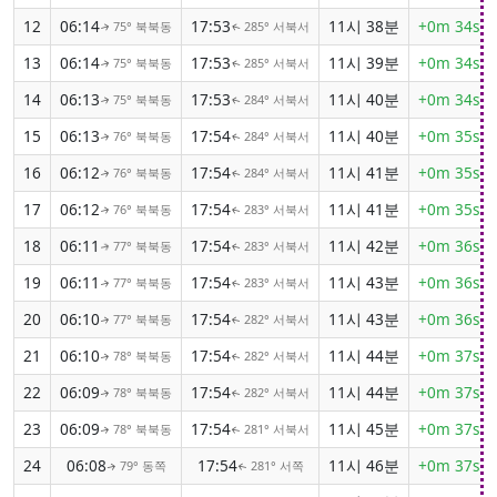
12
06:14
17:53
11시 38분
+0m 34s
75° 북북동
285° 서북서
↑
↑
13
06:14
17:53
11시 39분
+0m 34s
75° 북북동
285° 서북서
↑
↑
14
06:13
17:53
11시 40분
+0m 34s
75° 북북동
284° 서북서
↑
↑
15
06:13
17:54
11시 40분
+0m 35s
76° 북북동
284° 서북서
↑
↑
16
06:12
17:54
11시 41분
+0m 35s
76° 북북동
284° 서북서
↑
↑
17
06:12
17:54
11시 41분
+0m 35s
76° 북북동
283° 서북서
↑
↑
18
06:11
17:54
11시 42분
+0m 36s
77° 북북동
283° 서북서
↑
↑
19
06:11
17:54
11시 43분
+0m 36s
77° 북북동
283° 서북서
↑
↑
20
06:10
17:54
11시 43분
+0m 36s
77° 북북동
282° 서북서
↑
↑
21
06:10
17:54
11시 44분
+0m 37s
78° 북북동
282° 서북서
↑
↑
22
06:09
17:54
11시 44분
+0m 37s
78° 북북동
282° 서북서
↑
↑
23
06:09
17:54
11시 45분
+0m 37s
78° 북북동
281° 서북서
↑
↑
24
06:08
17:54
11시 46분
+0m 37s
79° 동쪽
281° 서쪽
↑
↑