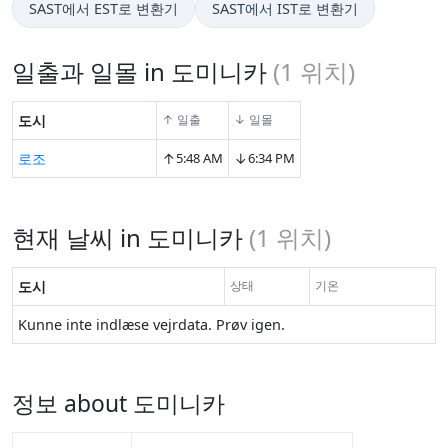
SAST에서 EST로 변환기
SAST에서 IST로 변환기
일출과 일몰 in 도미니카
(
1
위치)
도시
↑ 일출
↓ 일몰
↑
↓
로조
5:48 AM
6:34 PM
현재 날씨 in 도미니카
(
1
위치)
도시
상태
기온
Kunne inte indlæse vejrdata. Prøv igen.
정보 about 도미니카