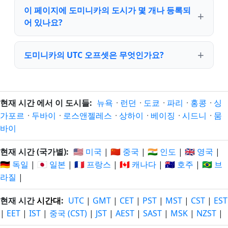
이 페이지에 도미니카의 도시가 몇 개나 등록되
어 있나요?
도미니카의 UTC 오프셋은 무엇인가요?
현재 시간 에서 이 도시들:
뉴욕
·
런던
·
도쿄
·
파리
·
홍콩
·
싱
가포르
·
두바이
·
로스앤젤레스
·
상하이
·
베이징
·
시드니
·
뭄
바이
현재 시간 (국가별):
🇺🇸 미국
|
🇨🇳 중국
|
🇮🇳 인도
|
🇬🇧 영국
|
🇩🇪 독일
|
🇯🇵 일본
|
🇫🇷 프랑스
|
🇨🇦 캐나다
|
🇦🇺 호주
|
🇧🇷 브
라질
|
현재 시간
시간대
:
UTC
|
GMT
|
CET
|
PST
|
MST
|
CST
|
EST
|
EET
|
IST
|
중국 (CST)
|
JST
|
AEST
|
SAST
|
MSK
|
NZST
|