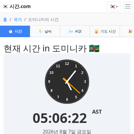
🇰🇷
🇰🇷 시간.com
▾
홈
국가
도미니카의 시간
⏱️
시간
🌦️
날씨
🌬️
AQI
🕌
기도 시간
🎉
현재 시간 in 도미니카 🇩🇲
12
11
1
10
2
9
3
8
4
7
5
6
AST
05:06:22
2026년 8월 7일 금요일