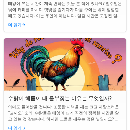
태양이 뜨는 시간이 계속 변하는 것을 본 적이 있나요? 일주일은
낮에 커피를 마시며 햇빛을 즐기다가 다음 주에는 밖이 깜깜할
때도 있습니다. 이는 우연이 아닙니다. 일출 시간은 고정된 일정
이 아니며 계절과 지구상의 ...
더 읽기
→
수탉이 해돋이 때 울부짖는 이유는 무엇일까?
아마도 들어봤을 겁니다: 조용한 새벽을 깨는 크고 자랑스러운
“꼬끼오” 소리. 수탉들은 태양이 뜨기 직전의 정확한 시간을 알
고 있는 것 같습니다. 하지만 그들을 깨우는 것은 빛일까요? 아
니면 더 깊은 무언가일까요? ...
더 읽기
→