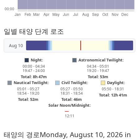
일별 태양 단계 로조
Aug 10
Night:
Astronomical Twilight:
00:00 - 04:34
04:34 - 05:01
19:47 - 24:00
19:20 - 19:47
Total: 8h 47m
Total: 53m
Nautical Twilight:
Civil Twilight:
Daylight:
05:01 - 05:27
05:27 - 05:50
05:50 - 18:31
18:54 - 19:20
18:31 - 18:54
Total: 12h 41m
Total: 52m
Total: 46m
Solar Noon/Midnight:
━
12:11
태양의 경로
Monday, August 10, 2026
in