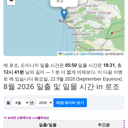
−
로조
Leaflet
|
©
OpenStreetMap
contributors
에 로조, 도미니카 일출 시간은
05:50
일몰 시간은
18:31
, 총
12시 41분
낮의 길이 — 1 분 더 짧게 어제보다. 이 다음 이벤
트 에 있습니다 화요일, 22 9월 2026 (September Equinox).
8월 2026
일출 및 일몰 시간 in 로조
월:
년:
태양 데이터 보기
더 보려면 오른쪽으로 스크롤하세요
일출/일몰
주간광