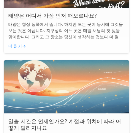
태양은 어디서 가장 먼저 떠오르나요?
태양은 항상 동쪽에서 뜹니다. 하지만 모든 곳이 동시에 그것을
보는 것은 아닙니다. 지구상의 어느 곳은 매일 새날의 첫 빛을
맞이합니다. 그리고 그 장소는 당신이 생각하는 것보다 더 멀리
떨어져 있습니다. 핵심 요약...
더 읽기
→
일출 시간은 언제인가요? 계절과 위치에 따라 어
떻게 달라지나요