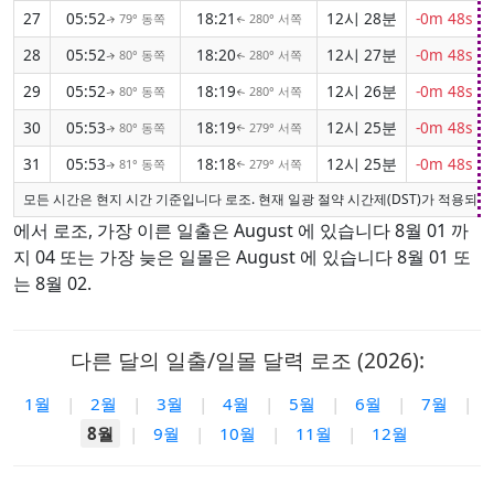
27
05:52
18:21
12시 28분
-0m 48s
79° 동쪽
280° 서쪽
↑
↑
28
05:52
18:20
12시 27분
-0m 48s
80° 동쪽
280° 서쪽
↑
↑
29
05:52
18:19
12시 26분
-0m 48s
80° 동쪽
280° 서쪽
↑
↑
30
05:53
18:19
12시 25분
-0m 48s
80° 동쪽
279° 서쪽
↑
↑
31
05:53
18:18
12시 25분
-0m 48s
81° 동쪽
279° 서쪽
↑
↑
모든 시간은 현지 시간 기준입니다 로조. 현재 일광 절약 시간제(DST)가 적용되지
에서 로조, 가장 이른 일출은 August 에 있습니다 8월 01 까
지 04 또는 가장 늦은 일몰은 August 에 있습니다 8월 01 또
는 8월 02.
다른 달의 일출/일몰 달력 로조 (2026):
1월
|
2월
|
3월
|
4월
|
5월
|
6월
|
7월
|
8월
|
9월
|
10월
|
11월
|
12월