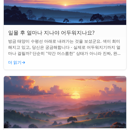
일몰 후 얼마나 지나야 어두워지나요?
방금 태양이 수평선 아래로 내려가는 것을 보셨군요. 색이 희미
해지고 있고, 당신은 궁금해합니다 - 실제로 어두워지기까지 얼
마나 걸릴까? 단순히 "약간 어스름한" 상태가 아니라 진짜, 완전
한 밤이 되는 것. 알고 보니...
더 읽기
→