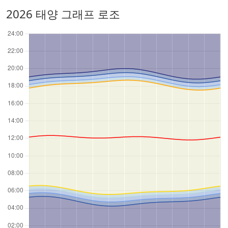
2026 태양 그래프 로조