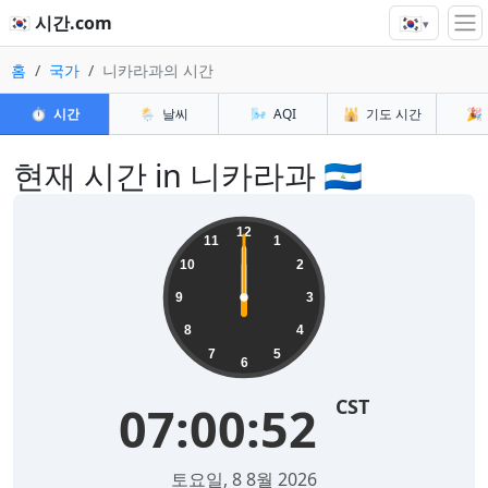
🇰🇷
🇰🇷 시간.com
▾
홈
국가
니카라과의 시간
⏱️
시간
🌦️
날씨
🌬️
AQI
🕌
기도 시간
🎉
현재 시간 in 니카라과 🇳🇮
12
11
1
10
2
9
3
8
4
7
5
6
CST
12:59:16
2026년 8월 8일 토요일