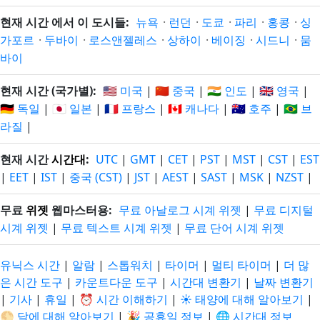
현재 시간 에서 이 도시들:
뉴욕
·
런던
·
도쿄
·
파리
·
홍콩
·
싱
가포르
·
두바이
·
로스앤젤레스
·
상하이
·
베이징
·
시드니
·
뭄
바이
현재 시간 (국가별):
🇺🇸 미국
|
🇨🇳 중국
|
🇮🇳 인도
|
🇬🇧 영국
|
🇩🇪 독일
|
🇯🇵 일본
|
🇫🇷 프랑스
|
🇨🇦 캐나다
|
🇦🇺 호주
|
🇧🇷 브
라질
|
현재 시간
시간대
:
UTC
|
GMT
|
CET
|
PST
|
MST
|
CST
|
EST
|
EET
|
IST
|
중국 (CST)
|
JST
|
AEST
|
SAST
|
MSK
|
NZST
|
무료
위젯
웹마스터용:
무료 아날로그 시계 위젯
|
무료 디지털
시계 위젯
|
무료 텍스트 시계 위젯
|
무료 단어 시계 위젯
유닉스 시간
|
알람
|
스톱워치
|
타이머
|
멀티 타이머
|
더 많
은 시간 도구
|
카운트다운 도구
|
시간대 변환기
|
날짜 변환기
|
기사
|
휴일
|
⏰ 시간 이해하기
|
☀️ 태양에 대해 알아보기
|
🌕 달에 대해 알아보기
|
🎉 공휴일 정보
|
🌐 시간대 정보