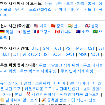
현재 시간 에서 이 도시들:
뉴욕
·
런던
·
도쿄
·
파리
·
홍콩
·
싱
가포르
·
두바이
·
로스앤젤레스
·
상하이
·
베이징
·
시드니
·
뭄
바이
현재 시간 (국가별):
🇺🇸 미국
|
🇨🇳 중국
|
🇮🇳 인도
|
🇬🇧 영국
|
🇩🇪 독일
|
🇯🇵 일본
|
🇫🇷 프랑스
|
🇨🇦 캐나다
|
🇦🇺 호주
|
🇧🇷 브
라질
|
현재 시간
시간대
:
UTC
|
GMT
|
CET
|
PST
|
MST
|
CST
|
EST
|
EET
|
IST
|
중국 (CST)
|
JST
|
AEST
|
SAST
|
MSK
|
NZST
|
무료
위젯
웹마스터용:
무료 아날로그 시계 위젯
|
무료 디지털
시계 위젯
|
무료 텍스트 시계 위젯
|
무료 단어 시계 위젯
유닉스 시간
|
알람
|
스톱워치
|
타이머
|
멀티 타이머
|
더 많
은 시간 도구
|
카운트다운 도구
|
시간대 변환기
|
날짜 변환기
|
기사
|
휴일
|
⏰ 시간 이해하기
|
☀️ 태양에 대해 알아보기
|
🌕 달에 대해 알아보기
|
🎉 공휴일 정보
|
🌐 시간대 정보