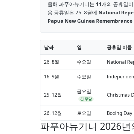
올해 파푸아뉴기니는
11
개의 공휴일이 
음 공휴일은 26. 8월에
National Rep
Papua New Guinea Remembrance
날짜
일
공휴일 이름
26. 8월
수요일
National R
16. 9월
수요일
Independen
금요일
25. 12월
Christmas 
긴 주말
26. 12월
토요일
Boxing Day
파푸아뉴기니 2026년