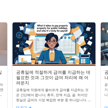
일
공휴일에 적절하게 급여를 지급하는 데
공
필요한 것과 그것이 급여 처리에 왜 어
나
려운지
어
공
니면
기
공휴일에 직원에게 올바르게 급여를 지급하는 것
니
니
은 간단해야 합니다; 휴무, 전액 지급, 끝. 하지만
는
그
현실은 급여의 가장 복잡한 부분 중 하나입니다. 계
질
약서, 근무 시간, 휴일 규칙이 달라지면 하나의 공
더 읽기
→
더