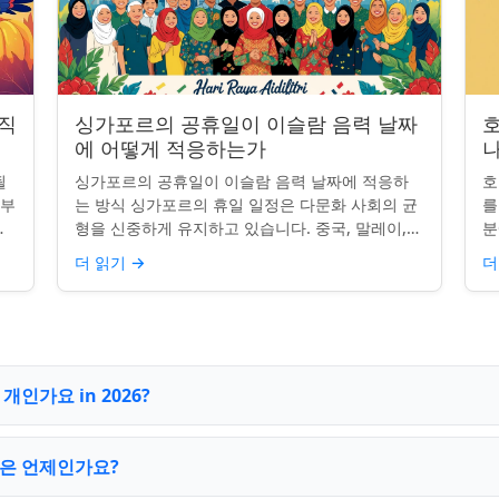
 직
싱가포르의 공휴일이 이슬람 음력 날짜
에 어떻게 적응하는가
나
될
싱가포르의 공휴일이 이슬람 음력 날짜에 적응하
호
일부
는 방식 싱가포르의 휴일 일정은 다문화 사회의 균
를
.
형을 신중하게 유지하고 있습니다. 중국, 말레이,
분
 연
인도, 서양 전통의 주요 축하 행사를 포함하여, 나
질
더 읽기
→
더
라의 다양성을 반영합니...
수
인가요 in 2026?
은 언제인가요?