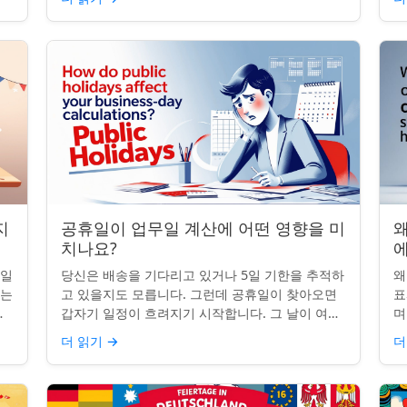
휴일이 준수 문제...
지
공휴일이 업무일 계산에 어떤 영향을 미
왜
치나요?
무일
당신은 배송을 기다리고 있거나 5일 기한을 추적하
왜
받는
고 있을지도 모릅니다. 그런데 공휴일이 찾아오면
표
명
갑자기 일정이 흐려지기 시작합니다. 그 날이 여전
며
히 계산에 포함되나요? 업무일 계산을 할 때 공휴
일
더 읽기
→
더
일은 생각보다 더 중요...
iP