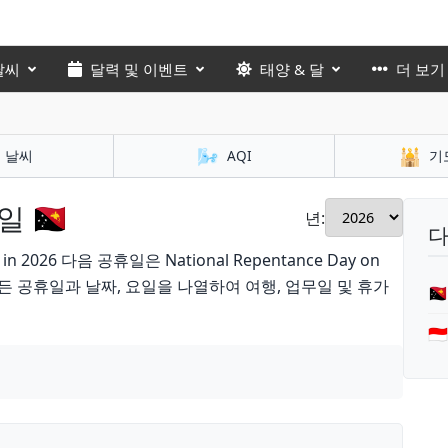
날씨
달력 및 이벤트
태양 & 달
더 보기
🌬️
🕌
날씨
AQI
기
🇵🇬
년:
다
26 다음 공휴일은 National Repentance Day on
모든 공휴일과 날짜, 요일을 나열하여 여행, 업무일 및 휴가

