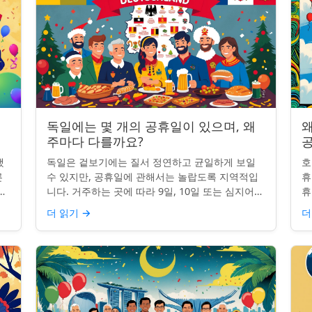
독일에는 몇 개의 공휴일이 있으며, 왜
왜
주마다 다를까요?
했
독일은 겉보기에는 질서 정연하고 균일하게 보일
호
른
수 있지만, 공휴일에 관해서는 놀랍도록 지역적입
휴
니
니다. 거주하는 곳에 따라 9일, 10일 또는 심지어
휴
이
13일의 공휴일이 포함될 수 있습니다. 왜 그런 걸
습
더 읽기
→
더
까요? 간단한 통찰...
왜