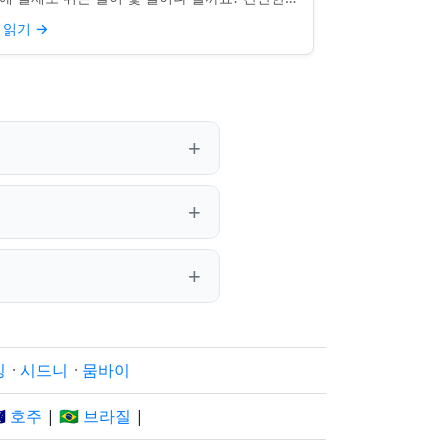
문처럼 들리지만, 답은 생각보다 명확하지 않을
 읽기
→
 있습니다. 거주...
징
·
시드니
·
뭄바이
🇺 호주
|
🇧🇷 브라질
|