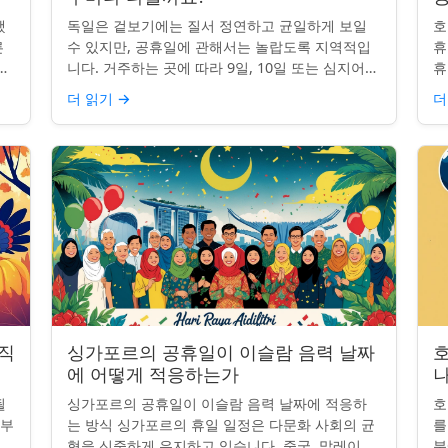
했
독일은 겉보기에는 질서 정연하고 균일하게 보일
호
른
수 있지만, 공휴일에 관해서는 놀랍도록 지역적입
휴
니
니다. 거주하는 곳에 따라 9일, 10일 또는 심지어
휴
이
13일의 공휴일이 포함될 수 있습니다. 왜 그런 걸
습
더 읽기
→
더
까요? 간단한 통찰...
왜
 직
싱가포르의 공휴일이 이슬람 음력 날짜
에 어떻게 적응하는가
나
될
싱가포르의 공휴일이 이슬람 음력 날짜에 적응하
호
일부
는 방식 싱가포르의 휴일 일정은 다문화 사회의 균
를
.
형을 신중하게 유지하고 있습니다. 중국, 말레이,
분