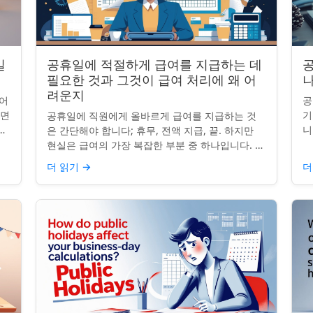
일
공휴일에 적절하게 급여를 지급하는 데
공
필요한 것과 그것이 급여 처리에 왜 어
나
려운지
어
공
니면
기
공휴일에 직원에게 올바르게 급여를 지급하는 것
니
니
은 간단해야 합니다; 휴무, 전액 지급, 끝. 하지만
는
그
현실은 급여의 가장 복잡한 부분 중 하나입니다. 계
질
약서, 근무 시간, 휴일 규칙이 달라지면 하나의 공
더 읽기
→
더
휴일이 준수 문제...