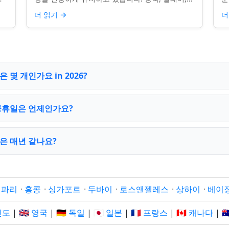
 연
인도, 서양 전통의 주요 축하 행사를 포함하여, 나
질
더 읽기
→
더
라의 다양성을 반영합니...
수
몇 개인가요 in 2026?
공휴일은 언제인가요?
은 매년 같나요?
·
파리
·
홍콩
·
싱가포르
·
두바이
·
로스앤젤레스
·
상하이
·
베이
 인도
|
🇬🇧 영국
|
🇩🇪 독일
|
🇯🇵 일본
|
🇫🇷 프랑스
|
🇨🇦 캐나다
|
