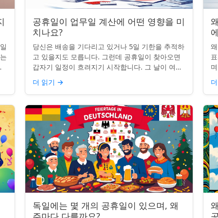
지
공휴일이 업무일 계산에 어떤 영향을 미
왜
치나요?
무일
당신은 배송을 기다리고 있거나 5일 기한을 추적하
왜
받는
고 있을지도 모릅니다. 그런데 공휴일이 찾아오면
표
명
갑자기 일정이 흐려지기 시작합니다. 그 날이 여전
며
히 계산에 포함되나요? 업무일 계산을 할 때 공휴
일
더 읽기
→
더
일은 생각보다 더 중요...
iP
독일에는 몇 개의 공휴일이 있으며, 왜
왜
주마다 다를까요?