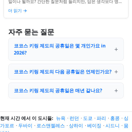
일이나 될까요? 간단한 질문처럼 들리지만, 답은 생각보다 명확
하지 않을 수 있습니다. 거주...
더 읽기
→
자주 묻는 질문
코코스 키링 제도의 공휴일은 몇 개인가요 in
2026?
코코스 키링 제도의 다음 공휴일은 언제인가요?
코코스 키링 제도의 공휴일은 매년 같나요?
현재 시간 에서 이 도시들:
뉴욕
·
런던
·
도쿄
·
파리
·
홍콩
·
싱
가포르
·
두바이
·
로스앤젤레스
·
상하이
·
베이징
·
시드니
·
뭄