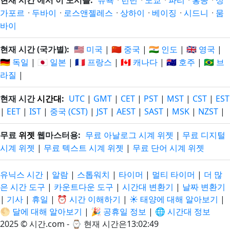
현재 시간 에서 이 도시들:
뉴욕
·
런던
·
도쿄
·
파리
·
홍콩
·
싱
가포르
·
두바이
·
로스앤젤레스
·
상하이
·
베이징
·
시드니
·
뭄
바이
현재 시간 (국가별):
🇺🇸 미국
|
🇨🇳 중국
|
🇮🇳 인도
|
🇬🇧 영국
|
🇩🇪 독일
|
🇯🇵 일본
|
🇫🇷 프랑스
|
🇨🇦 캐나다
|
🇦🇺 호주
|
🇧🇷 브
라질
|
현재 시간
시간대
:
UTC
|
GMT
|
CET
|
PST
|
MST
|
CST
|
EST
|
EET
|
IST
|
중국 (CST)
|
JST
|
AEST
|
SAST
|
MSK
|
NZST
|
무료
위젯
웹마스터용:
무료 아날로그 시계 위젯
|
무료 디지털
시계 위젯
|
무료 텍스트 시계 위젯
|
무료 단어 시계 위젯
유닉스 시간
|
알람
|
스톱워치
|
타이머
|
멀티 타이머
|
더 많
은 시간 도구
|
카운트다운 도구
|
시간대 변환기
|
날짜 변환기
|
기사
|
휴일
|
⏰ 시간 이해하기
|
☀️ 태양에 대해 알아보기
|
🌕 달에 대해 알아보기
|
🎉 공휴일 정보
|
🌐 시간대 정보
2025 © 시간.com - ⌚
현재 시간은13:02:50