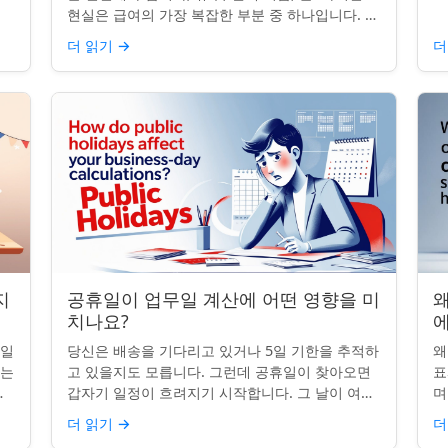
는
그
현실은 급여의 가장 복잡한 부분 중 하나입니다. 계
질
약서, 근무 시간, 휴일 규칙이 달라지면 하나의 공
더 읽기
→
더
휴일이 준수 문제...
지
공휴일이 업무일 계산에 어떤 영향을 미
왜
치나요?
무일
당신은 배송을 기다리고 있거나 5일 기한을 추적하
왜
받는
고 있을지도 모릅니다. 그런데 공휴일이 찾아오면
표
명
갑자기 일정이 흐려지기 시작합니다. 그 날이 여전
며
히 계산에 포함되나요? 업무일 계산을 할 때 공휴
일
더 읽기
→
더
일은 생각보다 더 중요...
iP