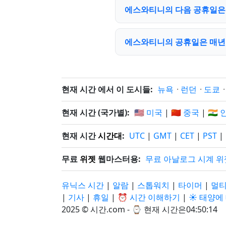
에스와티니의 다음 공휴일은
에스와티니의 공휴일은 매년
현재 시간 에서 이 도시들:
뉴욕
·
런던
·
도쿄
현재 시간 (국가별):
🇺🇸 미국
|
🇨🇳 중국
|
🇮🇳
현재 시간
시간대
:
UTC
|
GMT
|
CET
|
PST
|
무료
위젯
웹마스터용:
무료 아날로그 시계 위
유닉스 시간
|
알람
|
스톱워치
|
타이머
|
멀티
|
기사
|
휴일
|
⏰ 시간 이해하기
|
☀️ 태양
2025 © 시간.com - ⌚
현재 시간은04:50:15