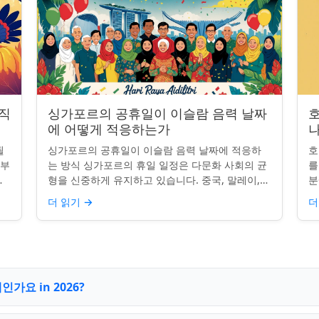
 직
싱가포르의 공휴일이 이슬람 음력 날짜
에 어떻게 적응하는가
나
될
싱가포르의 공휴일이 이슬람 음력 날짜에 적응하
호
일부
는 방식 싱가포르의 휴일 일정은 다문화 사회의 균
를
.
형을 신중하게 유지하고 있습니다. 중국, 말레이,
분
 연
인도, 서양 전통의 주요 축하 행사를 포함하여, 나
질
더 읽기
→
더
라의 다양성을 반영합니...
수
가요 in 2026?