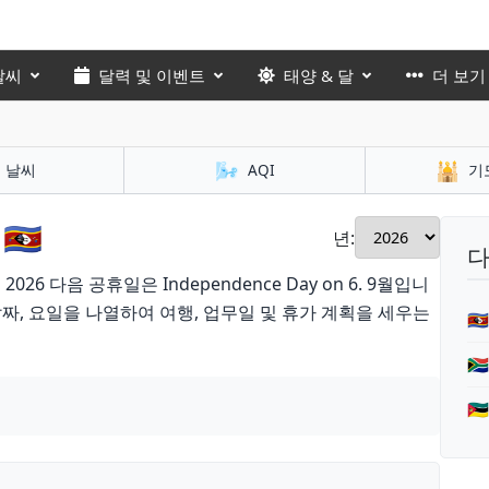
날씨
달력 및 이벤트
태양 & 달
더 보기
🌬️
🕌
날씨
AQI
기
🇿
년:
다
6 다음 공휴일은 Independence Day on 6. 9월입니
짜, 요일을 나열하여 여행, 업무일 및 휴가 계획을 세우는


🇲