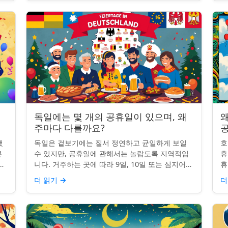
독일에는 몇 개의 공휴일이 있으며, 왜
왜
주마다 다를까요?
했
독일은 겉보기에는 질서 정연하고 균일하게 보일
호
른
수 있지만, 공휴일에 관해서는 놀랍도록 지역적입
휴
니
니다. 거주하는 곳에 따라 9일, 10일 또는 심지어
휴
이
13일의 공휴일이 포함될 수 있습니다. 왜 그런 걸
습
더 읽기
→
더
까요? 간단한 통찰...
왜