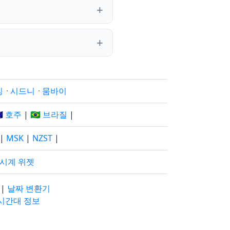
징
·
시드니
·
뭄바이
🇺 호주
|
🇧🇷 브라질
|
|
MSK
|
NZST
|
 시계 위젯
기
|
날짜 변환기
 시간대 정보