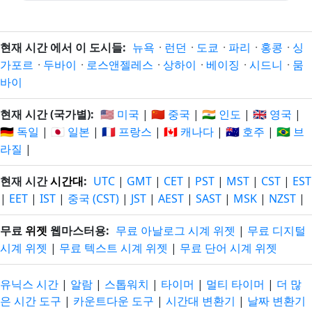
현재 시간 에서 이 도시들:
뉴욕
·
런던
·
도쿄
·
파리
·
홍콩
·
싱
가포르
·
두바이
·
로스앤젤레스
·
상하이
·
베이징
·
시드니
·
뭄
바이
현재 시간 (국가별):
🇺🇸 미국
|
🇨🇳 중국
|
🇮🇳 인도
|
🇬🇧 영국
|
🇩🇪 독일
|
🇯🇵 일본
|
🇫🇷 프랑스
|
🇨🇦 캐나다
|
🇦🇺 호주
|
🇧🇷 브
라질
|
현재 시간
시간대
:
UTC
|
GMT
|
CET
|
PST
|
MST
|
CST
|
EST
|
EET
|
IST
|
중국 (CST)
|
JST
|
AEST
|
SAST
|
MSK
|
NZST
|
무료
위젯
웹마스터용:
무료 아날로그 시계 위젯
|
무료 디지털
시계 위젯
|
무료 텍스트 시계 위젯
|
무료 단어 시계 위젯
유닉스 시간
|
알람
|
스톱워치
|
타이머
|
멀티 타이머
|
더 많
은 시간 도구
|
카운트다운 도구
|
시간대 변환기
|
날짜 변환기