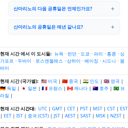
산마리노의 다음 공휴일은 언제인가요?
산마리노의 공휴일은 매년 같나요?
현재 시간 에서 이 도시들:
뉴욕
·
런던
·
도쿄
·
파리
·
홍콩
·
싱
가포르
·
두바이
·
로스앤젤레스
·
상하이
·
베이징
·
시드니
·
뭄
바이
현재 시간 (국가별):
🇺🇸 미국
|
🇨🇳 중국
|
🇮🇳 인도
|
🇬🇧 영국
|
🇩🇪 독일
|
🇯🇵 일본
|
🇫🇷 프랑스
|
🇨🇦 캐나다
|
🇦🇺 호주
|
🇧🇷 브
라질
|
현재 시간
시간대
:
UTC
|
GMT
|
CET
|
PST
|
MST
|
CST
|
EST
|
EET
|
IST
|
중국 (CST)
|
JST
|
AEST
|
SAST
|
MSK
|
NZST
|