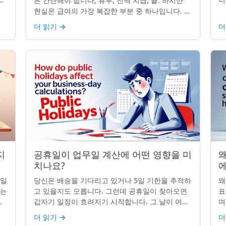
은 간단해야 합니다; 휴무, 전액 지급, 끝. 하지만
는
그
현실은 급여의 가장 복잡한 부분 중 하나입니다. 계
질
약서, 근무 시간, 휴일 규칙이 달라지면 하나의 공
더 읽기
→
더
휴일이 준수 문제...
지
공휴일이 업무일 계산에 어떤 영향을 미
왜
치나요?
무일
당신은 배송을 기다리고 있거나 5일 기한을 추적하
왜
받는
고 있을지도 모릅니다. 그런데 공휴일이 찾아오면
표
명
갑자기 일정이 흐려지기 시작합니다. 그 날이 여전
며
히 계산에 포함되나요? 업무일 계산을 할 때 공휴
일
더 읽기
→
더
일은 생각보다 더 중요...
iP