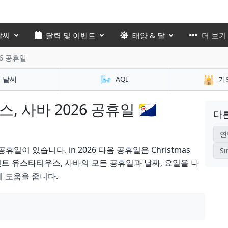
날씨
달력 및 이벤트
태양 & 달
더 보기
6 공휴일
🌬️
🕌
날씨
AQI
기
사바 2026 공휴일 🇧🇶
다른
연
일이 있습니다. in 2026 다음 공휴일은 Christmas
Si
르, 신트 유스타티우스, 사바의 모든 공휴일과 날짜, 요일을 나
데 도움을 줍니다.