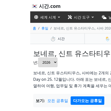
🇰🇷 시간.com
세계 시계
시간 도구
홈
휴일
보네르, 신트 유스타티우스, 사바 202
⏱️
🌦️
시간
보네르, 신트 유스타티우스, 
년:
보네르, 신트 유스타티우스, 사바에는 2개의 공휴
Day on 25. 12월입니다. 아래 표는 보네
열하여 여행, 업무일 및 휴가 계획을 세우는 
보기:
모든 공휴일
다가오는 공휴일