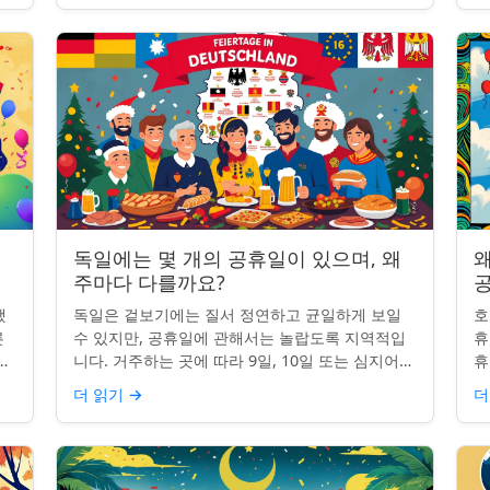
독일에는 몇 개의 공휴일이 있으며, 왜
왜
주마다 다를까요?
했
독일은 겉보기에는 질서 정연하고 균일하게 보일
호
른
수 있지만, 공휴일에 관해서는 놀랍도록 지역적입
휴
니
니다. 거주하는 곳에 따라 9일, 10일 또는 심지어
휴
이
13일의 공휴일이 포함될 수 있습니다. 왜 그런 걸
습
더 읽기
→
더
까요? 간단한 통찰...
왜