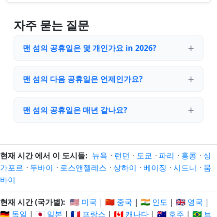
자주 묻는 질문
맨 섬의 공휴일은 몇 개인가요 in 2026?
맨 섬의 다음 공휴일은 언제인가요?
맨 섬의 공휴일은 매년 같나요?
현재 시간 에서 이 도시들:
뉴욕
·
런던
·
도쿄
·
파리
·
홍콩
·
싱
가포르
·
두바이
·
로스앤젤레스
·
상하이
·
베이징
·
시드니
·
뭄
바이
현재 시간 (국가별):
🇺🇸 미국
|
🇨🇳 중국
|
🇮🇳 인도
|
🇬🇧 영국
|
🇩🇪 독일
|
🇯🇵 일본
|
🇫🇷 프랑스
|
🇨🇦 캐나다
|
🇦🇺 호주
|
🇧🇷 브