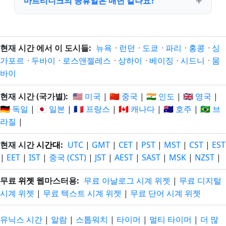
마르티니크의 공휴일은 매년 같나요?
현재 시간 에서 이 도시들:
뉴욕
·
런던
·
도쿄
·
파리
·
홍콩
·
싱
가포르
·
두바이
·
로스앤젤레스
·
상하이
·
베이징
·
시드니
·
뭄
바이
현재 시간 (국가별):
🇺🇸 미국
|
🇨🇳 중국
|
🇮🇳 인도
|
🇬🇧 영국
|
🇩🇪 독일
|
🇯🇵 일본
|
🇫🇷 프랑스
|
🇨🇦 캐나다
|
🇦🇺 호주
|
🇧🇷 브
라질
|
현재 시간
시간대
:
UTC
|
GMT
|
CET
|
PST
|
MST
|
CST
|
EST
|
EET
|
IST
|
중국 (CST)
|
JST
|
AEST
|
SAST
|
MSK
|
NZST
|
무료
위젯
웹마스터용:
무료 아날로그 시계 위젯
|
무료 디지털
시계 위젯
|
무료 텍스트 시계 위젯
|
무료 단어 시계 위젯
유닉스 시간
|
알람
|
스톱워치
|
타이머
|
멀티 타이머
|
더 많