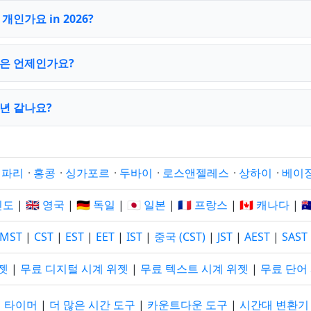
인가요 in 2026?
은 언제인가요?
년 같나요?
·
파리
·
홍콩
·
싱가포르
·
두바이
·
로스앤젤레스
·
상하이
·
베이
 인도
|
🇬🇧 영국
|
🇩🇪 독일
|
🇯🇵 일본
|
🇫🇷 프랑스
|
🇨🇦 캐나다
|

MST
|
CST
|
EST
|
EET
|
IST
|
중국 (CST)
|
JST
|
AEST
|
SAST
젯
|
무료 디지털 시계 위젯
|
무료 텍스트 시계 위젯
|
무료 단어
 타이머
|
더 많은 시간 도구
|
카운트다운 도구
|
시간대 변환