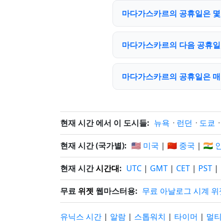
마다가스카르의 공휴일은 몇 개
마다가스카르의 다음 공휴일
마다가스카르의 공휴일은 매
현재 시간 에서 이 도시들:
뉴욕
·
런던
·
도쿄
현재 시간 (국가별):
🇺🇸 미국
|
🇨🇳 중국
|
🇮🇳
현재 시간
시간대
:
UTC
|
GMT
|
CET
|
PST
|
무료
위젯
웹마스터용:
무료 아날로그 시계 위
유닉스 시간
|
알람
|
스톱워치
|
타이머
|
멀티