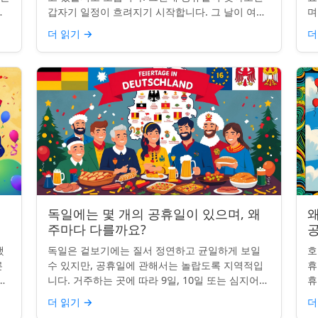
명
갑자기 일정이 흐려지기 시작합니다. 그 날이 여전
며
히 계산에 포함되나요? 업무일 계산을 할 때 공휴
일
더 읽기
→
더
일은 생각보다 더 중요...
iP
독일에는 몇 개의 공휴일이 있으며, 왜
왜
주마다 다를까요?
했
독일은 겉보기에는 질서 정연하고 균일하게 보일
호
른
수 있지만, 공휴일에 관해서는 놀랍도록 지역적입
휴
니
니다. 거주하는 곳에 따라 9일, 10일 또는 심지어
휴
이
13일의 공휴일이 포함될 수 있습니다. 왜 그런 걸
습
더 읽기
→
더
까요? 간단한 통찰...
왜