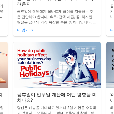
려운지
어
공
니면
기
공휴일에 직원에게 올바르게 급여를 지급하는 것
니
니
은 간단해야 합니다; 휴무, 전액 지급, 끝. 하지만
는
그
현실은 급여의 가장 복잡한 부분 중 하나입니다. 계
질
약서, 근무 시간, 휴일 규칙이 달라지면 하나의 공
더 읽기
→
더
휴일이 준수 문제...
지
공휴일이 업무일 계산에 어떤 영향을 미
왜
치나요?
무일
당신은 배송을 기다리고 있거나 5일 기한을 추적하
왜
받는
고 있을지도 모릅니다. 그런데 공휴일이 찾아오면
표