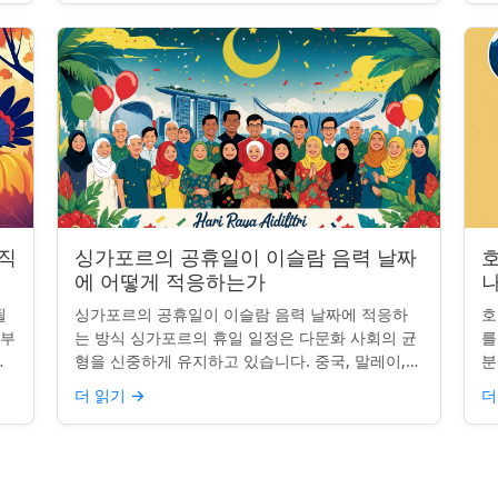
 직
싱가포르의 공휴일이 이슬람 음력 날짜
에 어떻게 적응하는가
나
될
싱가포르의 공휴일이 이슬람 음력 날짜에 적응하
호
일부
는 방식 싱가포르의 휴일 일정은 다문화 사회의 균
를
.
형을 신중하게 유지하고 있습니다. 중국, 말레이,
분
 연
인도, 서양 전통의 주요 축하 행사를 포함하여, 나
질
더 읽기
→
더
라의 다양성을 반영합니...
수