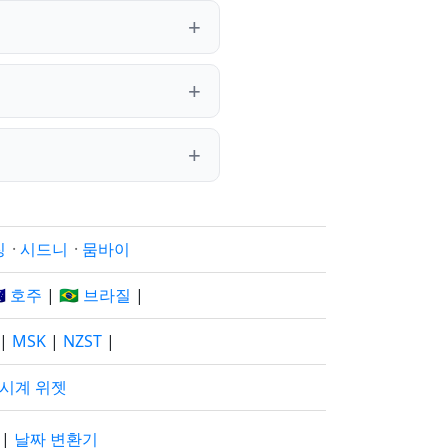
징
·
시드니
·
뭄바이
🇺 호주
|
🇧🇷 브라질
|
|
MSK
|
NZST
|
 시계 위젯
기
|
날짜 변환기