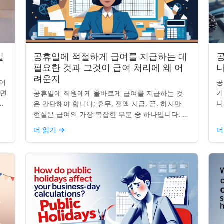
일
공휴일에 적절하게 급여를 지급하는 데
공
필요한 것과 그것이 급여 처리에 왜 어
나
려운지
어
공
니면
기
공휴일에 직원에게 올바르게 급여를 지급하는 것
니
니
은 간단해야 합니다; 휴무, 전액 지급, 끝. 하지만
는
그
현실은 급여의 가장 복잡한 부분 중 하나입니다. 계
질
약서, 근무 시간, 휴일 규칙이 달라지면 하나의 공
더 읽기
→
더
휴일이 준수 문제...