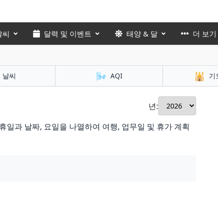
날씨
달력 및 이벤트
태양 & 달
더 보기
🌬️
🕌
날씨
AQI
기
년:
휴일과 날짜, 요일을 나열하여 여행, 업무일 및 휴가 계획