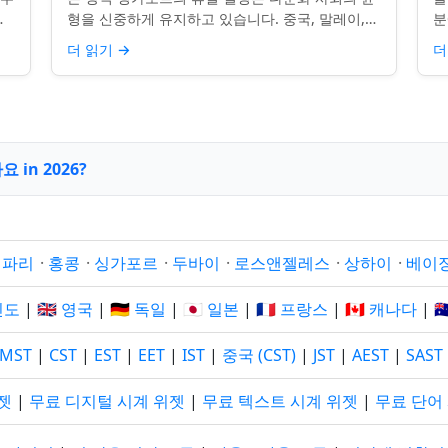
.
형을 신중하게 유지하고 있습니다. 중국, 말레이,
분
 연
인도, 서양 전통의 주요 축하 행사를 포함하여, 나
질
더 읽기
→
더
라의 다양성을 반영합니...
수
in 2026?
·
파리
·
홍콩
·
싱가포르
·
두바이
·
로스앤젤레스
·
상하이
·
베이
 인도
|
🇬🇧 영국
|
🇩🇪 독일
|
🇯🇵 일본
|
🇫🇷 프랑스
|
🇨🇦 캐나다
|

MST
|
CST
|
EST
|
EET
|
IST
|
중국 (CST)
|
JST
|
AEST
|
SAST
젯
|
무료 디지털 시계 위젯
|
무료 텍스트 시계 위젯
|
무료 단어