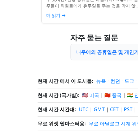
주들이 직원들에게 휴무일을 주는 것을 막지 않죠
전통, 소매업의 광란, 또는 단순히 추수감사절을
더 읽기
→
장하는 것과 관...
자주 묻는 질문
니우에의 공휴일은 몇 개인가요 
현재 시간 에서 이 도시들:
뉴욕
·
런던
·
도쿄
현재 시간 (국가별):
🇺🇸 미국
|
🇨🇳 중국
|
🇮🇳
현재 시간
시간대
:
UTC
|
GMT
|
CET
|
PST
|
무료
위젯
웹마스터용:
무료 아날로그 시계 위