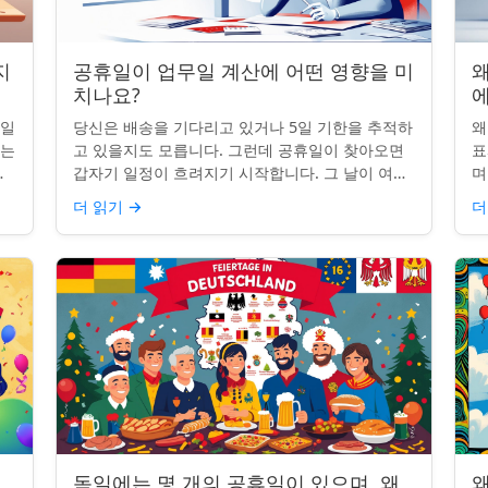
지
공휴일이 업무일 계산에 어떤 영향을 미
왜
치나요?
무일
당신은 배송을 기다리고 있거나 5일 기한을 추적하
왜
받는
고 있을지도 모릅니다. 그런데 공휴일이 찾아오면
표
명
갑자기 일정이 흐려지기 시작합니다. 그 날이 여전
며
히 계산에 포함되나요? 업무일 계산을 할 때 공휴
일
더 읽기
→
더
일은 생각보다 더 중요...
iP
독일에는 몇 개의 공휴일이 있으며, 왜
왜