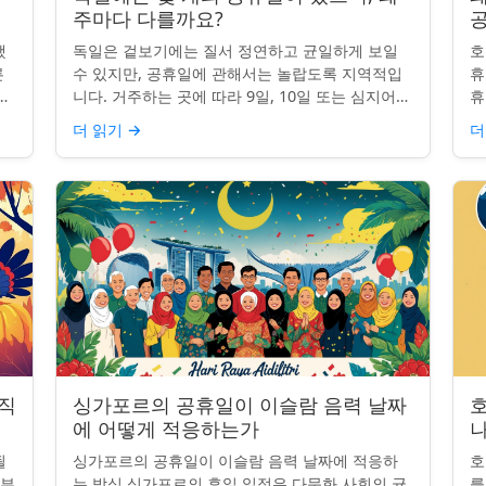
주마다 다를까요?
했
독일은 겉보기에는 질서 정연하고 균일하게 보일
호
른
수 있지만, 공휴일에 관해서는 놀랍도록 지역적입
휴
니
니다. 거주하는 곳에 따라 9일, 10일 또는 심지어
휴
이
13일의 공휴일이 포함될 수 있습니다. 왜 그런 걸
습
더 읽기
→
더
까요? 간단한 통찰...
왜
 직
싱가포르의 공휴일이 이슬람 음력 날짜
에 어떻게 적응하는가
나
될
싱가포르의 공휴일이 이슬람 음력 날짜에 적응하
호
일부
는 방식 싱가포르의 휴일 일정은 다문화 사회의 균
를