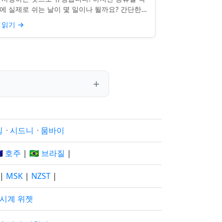
에 실제로 쉬는 날이 몇 일이나 될까요? 간단한
문처럼 들리지만, 답은 생각보다 명확하지 않을
 읽기
→
 있습니다. 거주...
징
·
시드니
·
뭄바이
🇺 호주
|
🇧🇷 브라질
|
|
MSK
|
NZST
|
 시계 위젯