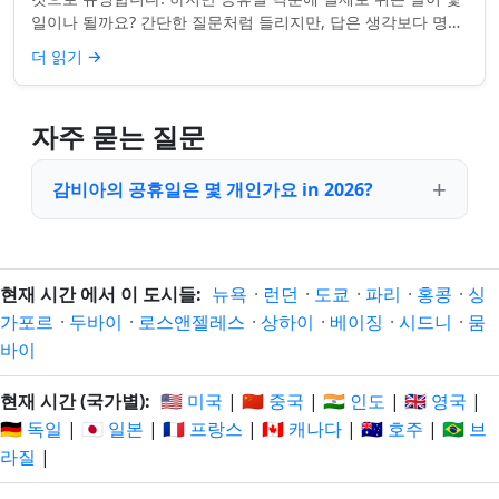
일이나 될까요? 간단한 질문처럼 들리지만, 답은 생각보다 명확
하지 않을 수 있습니다. 거주...
더 읽기
→
자주 묻는 질문
감비아의 공휴일은 몇 개인가요 in 2026?
현재 시간 에서 이 도시들:
뉴욕
·
런던
·
도쿄
·
파리
·
홍콩
·
싱
가포르
·
두바이
·
로스앤젤레스
·
상하이
·
베이징
·
시드니
·
뭄
바이
현재 시간 (국가별):
🇺🇸 미국
|
🇨🇳 중국
|
🇮🇳 인도
|
🇬🇧 영국
|
🇩🇪 독일
|
🇯🇵 일본
|
🇫🇷 프랑스
|
🇨🇦 캐나다
|
🇦🇺 호주
|
🇧🇷 브
라질
|