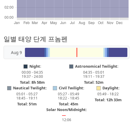
일별 태양 단계 프놈펜
Aug 9
Night:
Astronomical Twilight:
00:00 - 04:35
04:35 - 05:01
19:37 - 24:00
19:11 - 19:37
Total: 8h 58m
Total: 52m
Nautical Twilight:
Civil Twilight:
Daylight:
05:01 - 05:27
05:27 - 05:49
05:49 - 18:22
18:45 - 19:11
18:22 - 18:45
Total: 12h 33m
Total: 51m
Total: 45m
Solar Noon/Midnight:
━
12:06