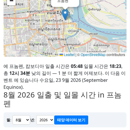
−
프놈펜
Leaflet
|
©
OpenStreetMap
contributors
에 프놈펜, 캄보디아 일출 시간은
05:48
일몰 시간은
18:23
,
총
12시 34분
낮의 길이 — 1 분 더 짧게 어제보다. 이 다음 이
벤트 에 있습니다 수요일, 23 9월 2026 (September
Equinox).
8월 2026
일출 및 일몰 시간 in 프놈
펜
월:
년:
태양 데이터 보기