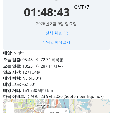
GMT+7
01:48:44
2026년 8월 9일 일요일
⛶
전체 화면
12시간 형식 표시
태양:
Night
↑
오늘 일출:
05:48
72.7° 북북동
↑
오늘 일몰:
18:23
287.1° 서북서
일조 시간:
12시 34분
태양 방향:
NE (43.0°)
태양 고도:
-52.50°
태양 거리:
151.730 백만 km
다음 이벤트:
수요일, 23 9월 2026 (September Equinox)
+
×