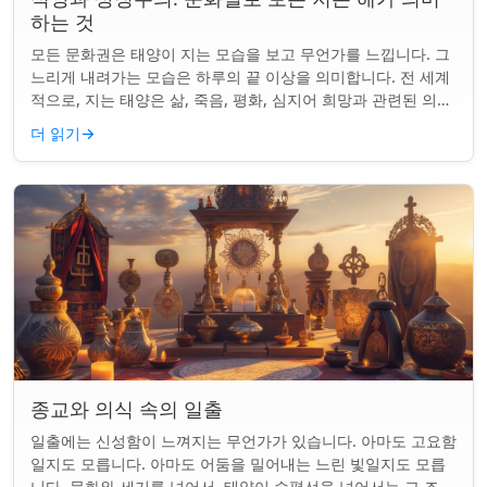
하는 것
모든 문화권은 태양이 지는 모습을 보고 무언가를 느낍니다. 그
느리게 내려가는 모습은 하루의 끝 이상을 의미합니다. 전 세계
적으로, 지는 태양은 삶, 죽음, 평화, 심지어 희망과 관련된 의미
를 갖게 되었습니다. 같은...
더 읽기
→
종교와 의식 속의 일출
일출에는 신성함이 느껴지는 무언가가 있습니다. 아마도 고요함
일지도 모릅니다. 아마도 어둠을 밀어내는 느린 빛일지도 모릅
니다. 문화와 세기를 넘어서, 태양이 수평선을 넘어서는 그 조용