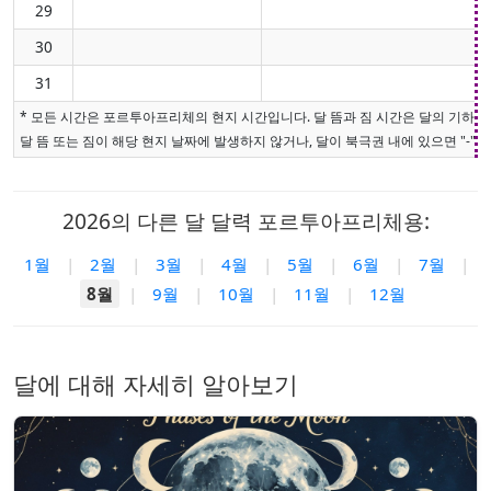
29
30
31
* 모든 시간은 포르투아프리체의 현지 시간입니다. 달 뜸과 짐 시간은 달의 기하학
달 뜸 또는 짐이 해당 현지 날짜에 발생하지 않거나, 달이 북극권 내에 있으면 "-"로
2026의 다른 달 달력 포르투아프리체용:
1월
|
2월
|
3월
|
4월
|
5월
|
6월
|
7월
|
8월
|
9월
|
10월
|
11월
|
12월
달에 대해 자세히 알아보기