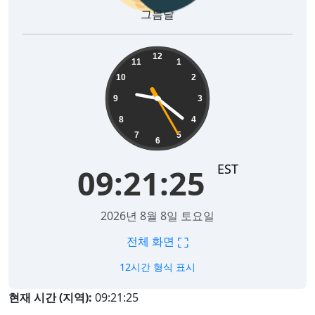
그믐달
09:21:26
12
11
1
10
2
9
3
8
4
7
5
6
EST
09:21:26
2026년 8월 8일 토요일
⛶
전체 화면
12시간 형식 표시
현재 시간 (지역):
09:21:26