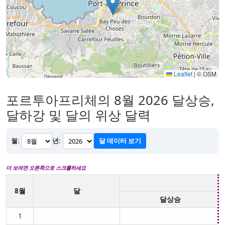
Leaflet
|
© OSM
포르투아프리체의 8월 2026 달상승,
달하강 및 달의 위상 달력
월:
년:
달 데이터 보기
더 보려면 오른쪽으로 스크롤하세요
8월
달
달상승
1