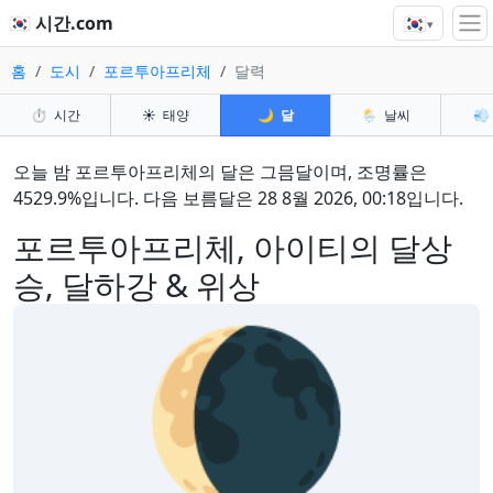
🇰🇷
🇰🇷 시간.com
▾
홈
도시
포르투아프리체
달력
⏱️
시간
☀️
태양
🌙
달
🌦️
날씨
💨
오늘 밤 포르투아프리체의 달은 그믐달이며, 조명률은
4529.9%입니다. 다음 보름달은 28 8월 2026, 00:18입니다.
포르투아프리체, 아이티의 달상
승, 달하강 & 위상
🌘