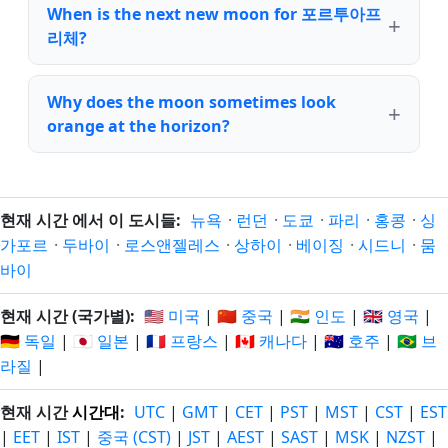
When is the next new moon for 포르투아프
리체?
Why does the moon sometimes look
orange at the horizon?
현재 시간 에서 이 도시들:
뉴욕
·
런던
·
도쿄
·
파리
·
홍콩
·
싱
가포르
·
두바이
·
로스앤젤레스
·
상하이
·
베이징
·
시드니
·
뭄
바이
현재 시간 (국가별):
🇺🇸 미국
|
🇨🇳 중국
|
🇮🇳 인도
|
🇬🇧 영국
|
🇩🇪 독일
|
🇯🇵 일본
|
🇫🇷 프랑스
|
🇨🇦 캐나다
|
🇦🇺 호주
|
🇧🇷 브
라질
|
현재 시간
시간대
:
UTC
|
GMT
|
CET
|
PST
|
MST
|
CST
|
EST
|
EET
|
IST
|
중국 (CST)
|
JST
|
AEST
|
SAST
|
MSK
|
NZST
|