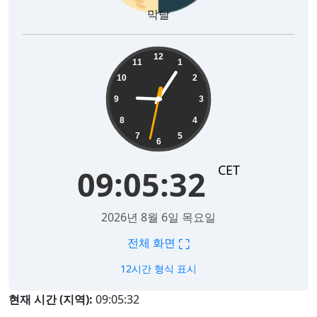
막달
09:05:33
12
11
1
10
2
9
3
8
4
7
5
6
CET
09:05:33
2026년 8월 6일 목요일
⛶
전체 화면
12시간 형식 표시
현재 시간 (지역):
09:05:33