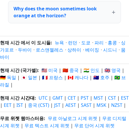
Why does the moon sometimes look
orange at the horizon?
현재 시간 에서 이 도시들:
뉴욕
·
런던
·
도쿄
·
파리
·
홍콩
·
싱
가포르
·
두바이
·
로스앤젤레스
·
상하이
·
베이징
·
시드니
·
뭄
바이
현재 시간 (국가별):
🇺🇸 미국
|
🇨🇳 중국
|
🇮🇳 인도
|
🇬🇧 영국
|
🇩🇪 독일
|
🇯🇵 일본
|
🇫🇷 프랑스
|
🇨🇦 캐나다
|
🇦🇺 호주
|
🇧🇷 브
라질
|
현재 시간
시간대
:
UTC
|
GMT
|
CET
|
PST
|
MST
|
CST
|
EST
|
EET
|
IST
|
중국 (CST)
|
JST
|
AEST
|
SAST
|
MSK
|
NZST
|
무료
위젯
웹마스터용:
무료 아날로그 시계 위젯
|
무료 디지털
시계 위젯
|
무료 텍스트 시계 위젯
|
무료 단어 시계 위젯