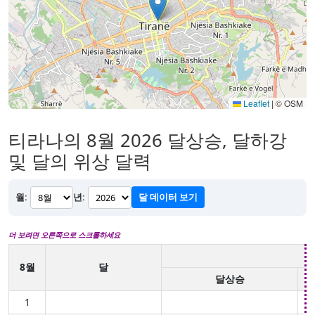
Leaflet
|
© OSM
티라나의 8월 2026 달상승, 달하강
및 달의 위상 달력
월:
년:
달 데이터 보기
더 보려면 오른쪽으로 스크롤하세요
8월
달
달상승
1