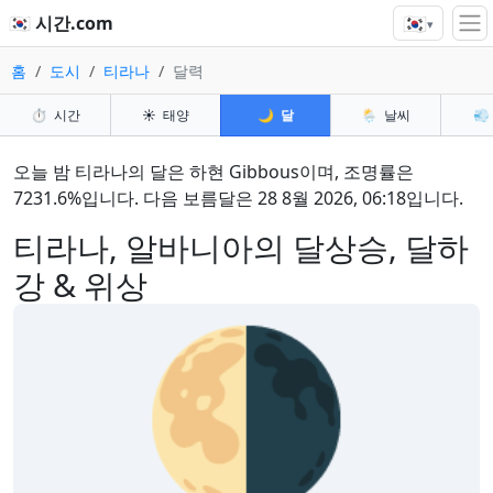
🇰🇷
🇰🇷 시간.com
▾
홈
도시
티라나
달력
⏱️
시간
☀️
태양
🌙
달
🌦️
날씨
💨
오늘 밤 티라나의 달은 하현 Gibbous이며, 조명률은
7231.6%입니다. 다음 보름달은 28 8월 2026, 06:18입니다.
티라나, 알바니아의 달상승, 달하
강 & 위상
🌗