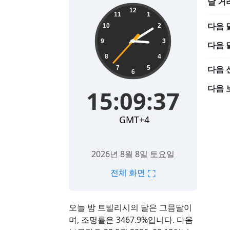
달 거
15:09:38
12
11
1
다음 
10
2
9
3
다음 
8
4
다음 
7
5
6
다음 
15:09:38
GMT+4
2026년 8월 8일 토요일
⛶
전체 화면
오늘 밤 트빌리시의 달은 그믐달이
며, 조명률은 3467.9%입니다. 다음