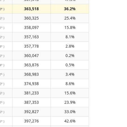
363,518
36.2%
0° )
360,325
25.4%
5° )
358,097
15.8%
1° )
357,163
8.1%
5° )
357,778
2.8%
8° )
360,047
0.2%
6° )
363,876
0.5%
4° )
368,983
3.4%
7° )
374,938
8.6%
0° )
381,233
15.6%
6° )
387,353
23.9%
7° )
392,827
33.0%
6° )
397,276
42.6%
5° )