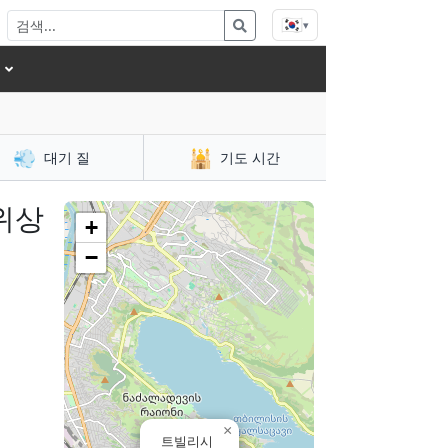
🇰🇷
▾
💨
🕌
대기 질
기도 시간
위상
+
−
×
트빌리시