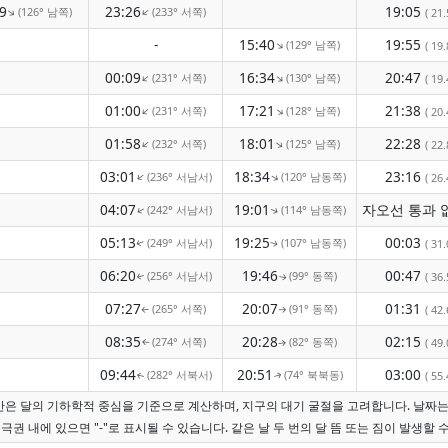
9
23:26
19:05
(126° 남쪽)
(233° 서쪽)
↑
↑
( 21.
-
15:40
19:55
(129° 남쪽)
↑
( 19.
00:09
16:34
20:47
(231° 서쪽)
(130° 남쪽)
↑
↑
( 19.
01:00
17:21
21:38
(231° 서쪽)
(128° 남쪽)
↑
↑
( 20.
01:58
18:01
22:28
(232° 서쪽)
(125° 남쪽)
↑
↑
( 22.
03:01
18:34
23:16
(236° 서남서)
(120° 남동쪽)
↑
↑
( 26.
04:07
19:01
(242° 서남서)
(114° 남동쪽)
↑
↑
05:13
19:25
00:03
(249° 서남서)
(107° 남동쪽)
( 31.
↑
↑
06:20
19:46
00:47
(256° 서남서)
(99° 동쪽)
( 36.
↑
↑
07:27
20:07
01:31
(265° 서쪽)
(91° 동쪽)
( 42.
↑
↑
08:35
20:28
02:15
(274° 서쪽)
(82° 동쪽)
( 49.
↑
↑
09:44
20:51
03:00
(282° 서북서)
(74° 북북동)
( 55.
↑
↑
시간은 달의 기하학적 중심을 기준으로 계산하며, 지구의 대기 굴절을 고려합니다. 날짜
극권 내에 있으면 "-"로 표시될 수 있습니다. 같은 날 두 번의 달 뜸 또는 짐이 발생할 