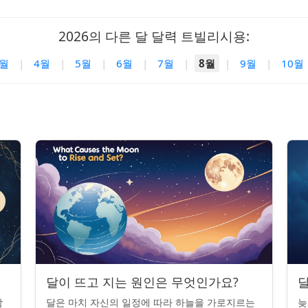
2026의 다른 달 달력 트빌리시용:
3월
|
4월
|
5월
|
6월
|
7월
|
8월
|
9월
|
10월
달이 뜨고 지는 원인은 무엇인가요?
달
밤
달은 마치 자신의 일정에 따라 하늘을 가로지르는
늦