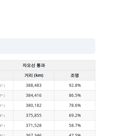
자오선 통과
거리 (km)
조명
388,483
92.8%
6° )
384,416
86.5%
7° )
380,182
78.6%
1° )
375,855
69.2%
4° )
371,528
58.7%
4° )
367,346
47.5%
8° )