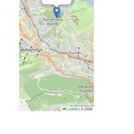
Leaflet
|
© OSM