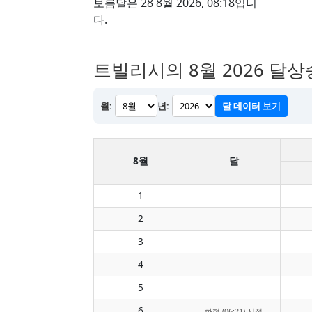
보름달은 28 8월 2026, 08:18입니
다.
트빌리시의 8월 2026 달상
월:
년:
달 데이터 보기
8월
달
1
2
3
4
5
6
하현 (06:21) 시점