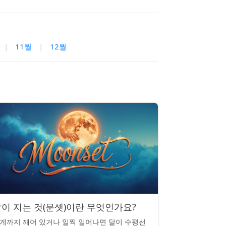
|
11월
|
12월
이 지는 것(문셋)이란 무엇인가요?
게까지 깨어 있거나 일찍 일어나면 달이 수평선