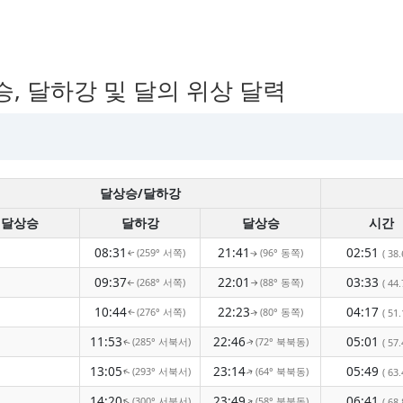
승, 달하강 및 달의 위상 달력
달상승/달하강
달상승
달하강
달상승
시간
08:31
21:41
02:51
(259° 서쪽)
(96° 동쪽)
( 38.
↑
↑
09:37
22:01
03:33
(268° 서쪽)
(88° 동쪽)
( 44.
↑
↑
10:44
22:23
04:17
(276° 서쪽)
(80° 동쪽)
( 51.
↑
↑
11:53
22:46
05:01
(285° 서북서)
(72° 북북동)
( 57.
↑
↑
13:05
23:14
05:49
(293° 서북서)
(64° 북북동)
( 63.
↑
↑
14:20
23:49
06:41
(300° 서북서)
(58° 북북동)
↑
↑
( 68.