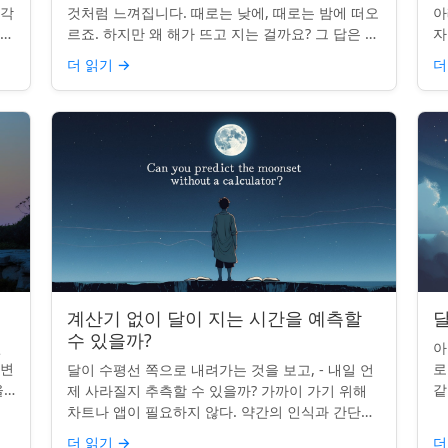
조각
것처럼 느껴집니다. 때로는 낮에, 때로는 밤에 떠오
아
나타
르죠. 하지만 왜 해가 뜨고 지는 걸까요? 그 답은 단
자
니
순히 달에 관한 것이 아니라 우리에 관한 것입니다.
부
더 읽기
→
더
핵심 통찰:...
치
계산기 없이 달이 지는 시간을 예측할
달
수 있을까?
인
아
 변
로
달이 수평선 쪽으로 내려가는 것을 보고, - 내일 언
을
같
제 사라질지 추측할 수 있을까? 가까이 가기 위해
있습
도
차트나 앱이 필요하지 않다. 약간의 인식과 간단한
매
요령만 있으면 된다. 주요 통찰력: 오늘의 달 뜨는
더 읽기
→
더