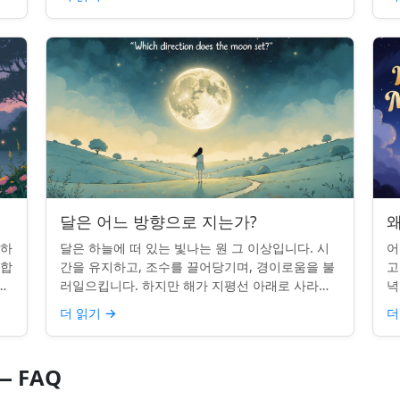
시간을 알고...
달은 어느 방향으로 지는가?
왜
 하
달은 하늘에 떠 있는 빛나는 원 그 이상입니다. 시
어
단합
간을 유지하고, 조수를 끌어당기며, 경이로움을 불
고
적
러일으킵니다. 하지만 해가 지평선 아래로 사라질
녁
쉽지
때, 당신은 한 번쯤 멈춰서 물어본 적이 있나요: 그
취
더 읽기
→
더
곳은 어디일까? ...
있
 FAQ