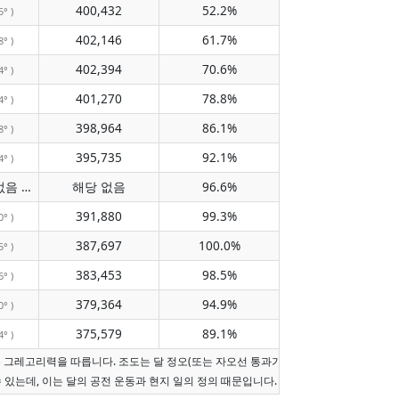
400,432
52.2%
5° )
402,146
61.7%
8° )
402,394
70.6%
4° )
401,270
78.8%
4° )
398,964
86.1%
8° )
395,735
92.1%
4° )
자오선 통과 없음
해당 없음
96.6%
( 해당 없음 )
391,880
99.3%
0° )
387,697
100.0%
5° )
383,453
98.5%
6° )
379,364
94.9%
0° )
375,579
89.1%
4° )
는 그레고리력을 따릅니다. 조도는 달 정오(또는 자오선 통과가 오늘이 아니면 현지 정오
수 있는데, 이는 달의 공전 운동과 현지 일의 정의 때문입니다.