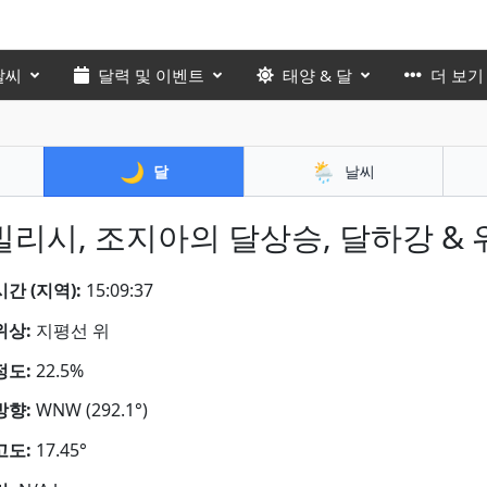
날씨
달력 및 이벤트
태양 & 달
더 보기
🌙
🌦️
달
날씨
빌리시, 조지아의 달상승, 달하강 & 
간 (지역):
15:09:38
위상:
지평선 위
정도:
22.5%
방향:
WNW (292.1°)
고도:
17.45°