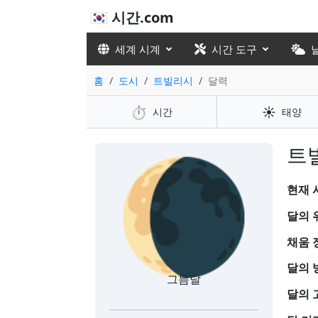
🇰🇷 시간.com
세계 시계
시간 도구
홈
도시
트빌리시
달력
⏱️
☀️
시간
태양
🌘
트
현재 시
달의 
채움 
달의 
그믐달
달의 