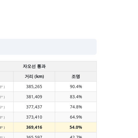
자오선 통과
거리 (km)
조명
385,265
90.4%
8° )
381,409
83.4%
1° )
377,437
74.8%
5° )
373,410
64.9%
8° )
369,416
54.0%
4° )
365,597
42.7%
4° )