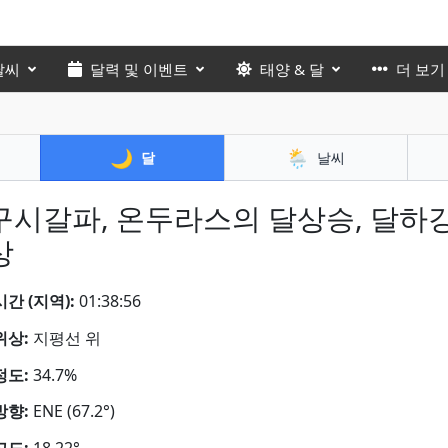
날씨
달력 및 이벤트
태양 & 달
더 보기
🌙
🌦️
달
날씨
구시갈파, 온두라스의 달상승, 달하강
상
간 (지역):
01:38:57
위상:
지평선 위
정도:
34.7%
방향:
ENE (67.2°)