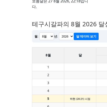
보름달은 27 8월 2026, 22:18입니
다.
테구시갈파의 8월 2026 달
월:
년:
달 데이터 보기
8월
달
1
2
3
4
5
하현 (20:21) 시점
6