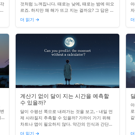
조각
것처럼 느껴집니다. 때로는 낮에, 때로는 밤에 떠오
아
나타
르죠. 하지만 왜 해가 뜨고 지는 걸까요? 그 답은 단
자
니
순히 달에 관한 것이 아니라 우리에 관한 것입니다.
부
더 읽기
→
더
핵심 통찰:...
치
계산기 없이 달이 지는 시간을 예측할
달
수 있을까?
인
아
 변
로
달이 수평선 쪽으로 내려가는 것을 보고, - 내일 언
을
같
제 사라질지 추측할 수 있을까? 가까이 가기 위해
있습
도
차트나 앱이 필요하지 않다. 약간의 인식과 간단한
매
요령만 있으면 된다. 주요 통찰력: 오늘의 달 뜨는
더 읽기
→
더