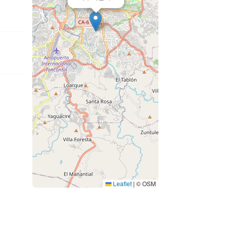
Leaflet
|
© OSM