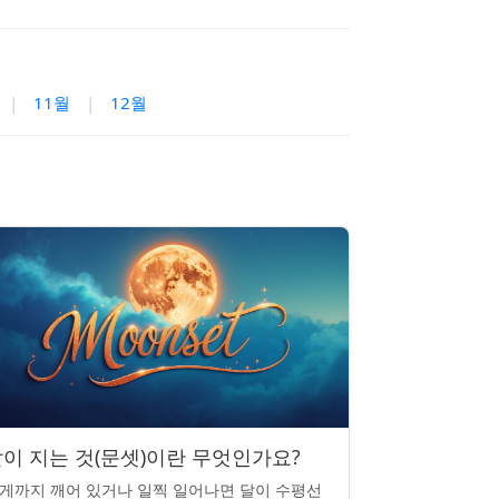
|
11월
|
12월
이 지는 것(문셋)이란 무엇인가요?
게까지 깨어 있거나 일찍 일어나면 달이 수평선