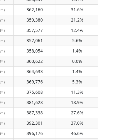
362,160
31.6%
8° )
359,380
21.2%
9° )
357,577
12.4%
1° )
357,061
5.6%
5° )
358,054
1.4%
8° )
360,622
0.0%
5° )
364,633
1.4%
1° )
369,776
5.3%
3° )
375,608
11.3%
6° )
381,628
18.9%
3° )
387,338
27.6%
7° )
392,301
37.0%
9° )
396,176
46.6%
1° )