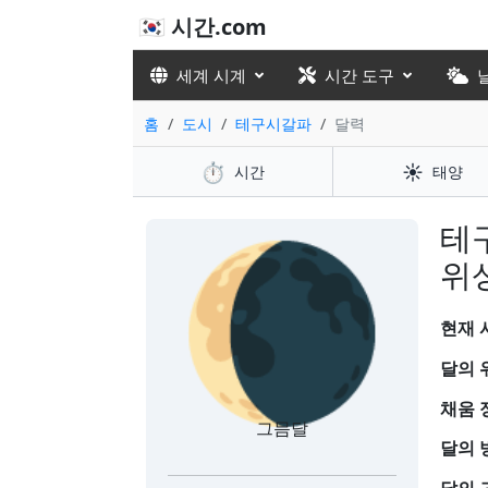
🇰🇷 시간.com
세계 시계
시간 도구
홈
도시
테구시갈파
달력
⏱️
☀️
시간
태양
🌘
테
위
현재 시
달의 
채움 
그믐달
달의 