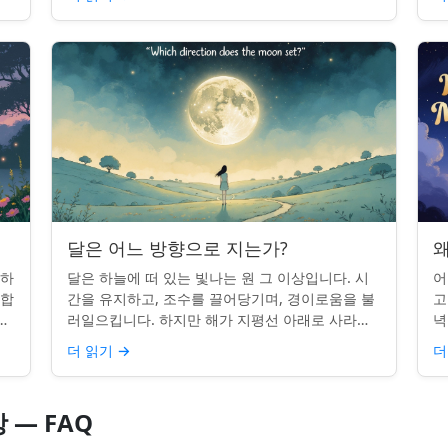
시간을 알고...
달은 어느 방향으로 지는가?
왜
 하
달은 하늘에 떠 있는 빛나는 원 그 이상입니다. 시
어
단합
간을 유지하고, 조수를 끌어당기며, 경이로움을 불
고
적
러일으킵니다. 하지만 해가 지평선 아래로 사라질
녁
쉽지
때, 당신은 한 번쯤 멈춰서 물어본 적이 있나요: 그
취
더 읽기
→
더
곳은 어디일까? ...
있
 — FAQ