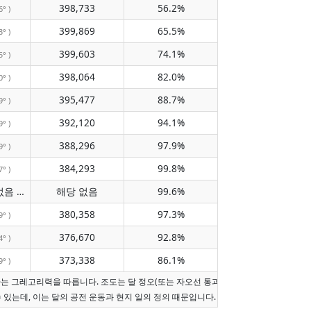
398,733
56.2%
6° )
399,869
65.5%
3° )
399,603
74.1%
5° )
398,064
82.0%
0° )
395,477
88.7%
9° )
392,120
94.1%
9° )
388,296
97.9%
9° )
384,293
99.8%
7° )
자오선 통과 없음
해당 없음
99.6%
( 해당 없음 )
380,358
97.3%
9° )
376,670
92.8%
4° )
373,338
86.1%
9° )
짜는 그레고리력을 따릅니다. 조도는 달 정오(또는 자오선 통과가 오늘이 아니면 현지 
수 있는데, 이는 달의 공전 운동과 현지 일의 정의 때문입니다.