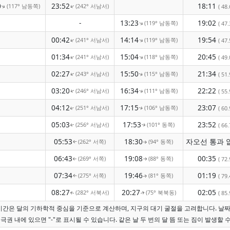
0
23:52
18:11
(117° 남동쪽)
(242° 서남서)
↑
( 48.
↑
-
13:23
19:02
(119° 남동쪽)
↑
( 47.
00:42
14:14
19:54
(241° 서남서)
(119° 남동쪽)
↑
↑
( 47.
01:34
15:04
20:45
(241° 서남서)
(118° 남동쪽)
↑
↑
( 49.
02:27
15:50
21:34
(243° 서남서)
(115° 남동쪽)
( 51.
↑
↑
03:20
16:34
22:22
(246° 서남서)
(111° 남동쪽)
( 55.
↑
↑
04:12
17:15
23:07
(251° 서남서)
(106° 남동쪽)
( 60.
↑
↑
05:03
17:53
23:52
(256° 서남서)
(101° 동쪽)
( 66.
↑
↑
05:53
18:30
(262° 서쪽)
(94° 동쪽)
↑
↑
06:43
19:08
00:35
(269° 서쪽)
(88° 동쪽)
( 72.
↑
↑
07:34
19:46
01:19
(275° 서쪽)
(81° 동쪽)
( 79.
↑
↑
08:27
20:27
02:05
(282° 서북서)
(75° 북북동)
( 85.
↑
↑
 시간은 달의 기하학적 중심을 기준으로 계산하며, 지구의 대기 굴절을 고려합니다. 날
극권 내에 있으면 "-"로 표시될 수 있습니다. 같은 날 두 번의 달 뜸 또는 짐이 발생할 