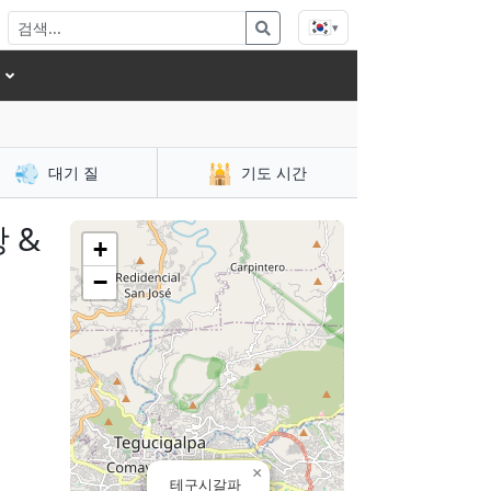
🇰🇷
▾
💨
🕌
대기 질
기도 시간
 &
+
−
×
테구시갈파