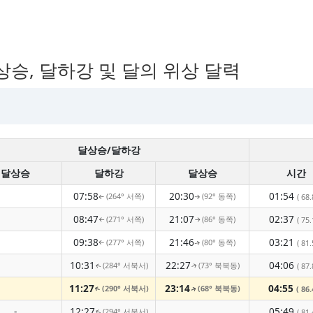
상승, 달하강 및 달의 위상 달력
달상승/달하강
달상승
달하강
달상승
시간
07:58
20:30
01:54
(264° 서쪽)
(92° 동쪽)
( 68.
↑
↑
08:47
21:07
02:37
(271° 서쪽)
(86° 동쪽)
( 75.
↑
↑
09:38
21:46
03:21
(277° 서쪽)
(80° 동쪽)
( 81.
↑
↑
10:31
22:27
04:06
(284° 서북서)
(73° 북북동)
( 87.
↑
↑
11:27
23:14
04:55
(290° 서북서)
(68° 북북동)
( 86.
↑
↑
-
12:27
05:49
(294° 서북서)
( 81.
↑