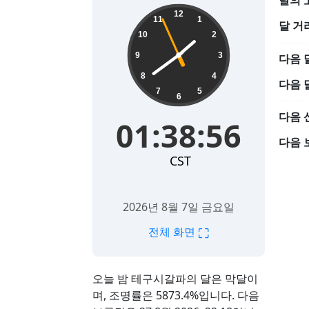
달의 
01:38:57
12
11
1
달 거
10
2
9
3
다음 
8
4
다음 
7
5
6
다음 
01:38:57
다음 
CST
2026년 8월 7일 금요일
⛶
전체 화면
오늘 밤 테구시갈파의 달은 막달이
며, 조명률은 5873.4%입니다. 다음