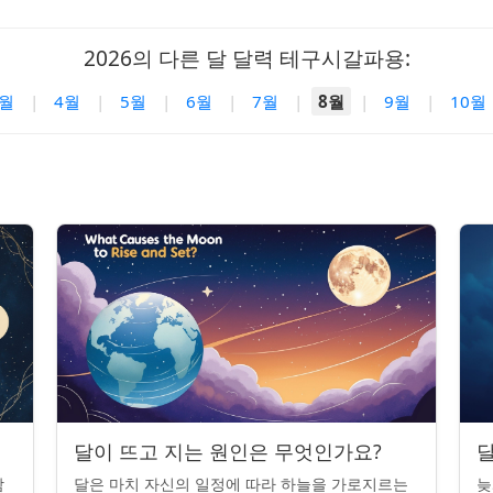
2026의 다른 달 달력 테구시갈파용:
3월
|
4월
|
5월
|
6월
|
7월
|
8월
|
9월
|
10월
달이 뜨고 지는 원인은 무엇인가요?
달
밤
달은 마치 자신의 일정에 따라 하늘을 가로지르는
늦