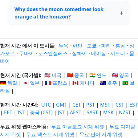
Why does the moon sometimes look
orange at the horizon?
현재 시간 에서 이 도시들:
뉴욕
·
런던
·
도쿄
·
파리
·
홍콩
·
싱
가포르
·
두바이
·
로스앤젤레스
·
상하이
·
베이징
·
시드니
·
뭄
바이
현재 시간 (국가별):
🇺🇸 미국
|
🇨🇳 중국
|
🇮🇳 인도
|
🇬🇧 영국
|
🇩🇪 독일
|
🇯🇵 일본
|
🇫🇷 프랑스
|
🇨🇦 캐나다
|
🇦🇺 호주
|
🇧🇷 브
라질
|
현재 시간
시간대
:
UTC
|
GMT
|
CET
|
PST
|
MST
|
CST
|
EST
|
EET
|
IST
|
중국 (CST)
|
JST
|
AEST
|
SAST
|
MSK
|
NZST
|
무료
위젯
웹마스터용:
무료 아날로그 시계 위젯
|
무료 디지털
시계 위젯
|
무료 텍스트 시계 위젯
|
무료 단어 시계 위젯