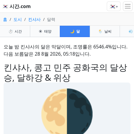
🇰🇷
🇰🇷 시간.com
▾
홈
도시
킨샤사
달력
⏱️
시간
☀️
태양
🌙
달
🌦️
날씨
💨
오늘 밤 킨샤사의 달은 막달이며, 조명률은 6546.4%입니다.
다음 보름달은 28 8월 2026, 05:18입니다.
킨샤사, 콩고 민주 공화국의 달상
승, 달하강 & 위상
🌗