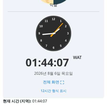
막달
01:44:08
12
11
1
10
2
9
3
8
4
7
5
6
WAT
01:44:08
2026년 8월 6일 목요일
⛶
전체 화면
12시간 형식 표시
현재 시간 (지역):
01:44:08