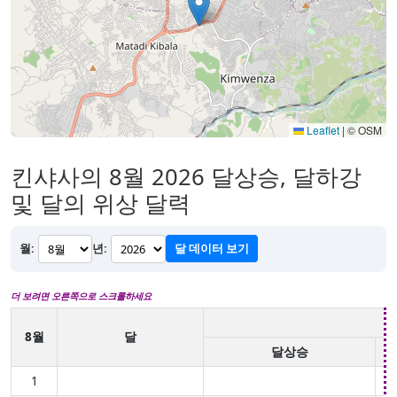
Leaflet
|
© OSM
킨샤사의 8월 2026 달상승, 달하강
및 달의 위상 달력
월:
년:
달 데이터 보기
더 보려면 오른쪽으로 스크롤하세요
8월
달
달상승
1