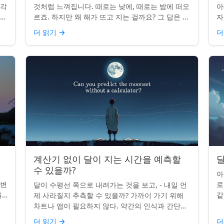
조각
것처럼 느껴집니다. 때로는 낮에, 때로는 밤에 떠오
아
나타
르죠. 하지만 왜 해가 뜨고 지는 걸까요? 그 답은 단
자
니
순히 달에 관한 것이 아니라 우리에 관한 것입니다.
부
더 읽기
→
더
핵심 통찰:...
치
계산기 없이 달이 지는 시간을 예측할
달
수 있을까?
인
아
 변
로
달이 수평선 쪽으로 내려가는 것을 보고, - 내일 언
을
같
제 사라질지 추측할 수 있을까? 가까이 가기 위해
있습
도
차트나 앱이 필요하지 않다. 약간의 인식과 간단한
매
요령만 있으면 된다. 주요 통찰력: 오늘의 달 뜨는
더 읽기
→
더