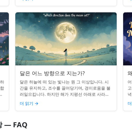
시간을 알고...
달은 어느 방향으로 지는가?
왜
 하
달은 하늘에 떠 있는 빛나는 원 그 이상입니다. 시
어
단합
간을 유지하고, 조수를 끌어당기며, 경이로움을 불
고
적
러일으킵니다. 하지만 해가 지평선 아래로 사라질
녁
쉽지
때, 당신은 한 번쯤 멈춰서 물어본 적이 있나요: 그
취
더 읽기
→
더
곳은 어디일까? ...
있
 — FAQ