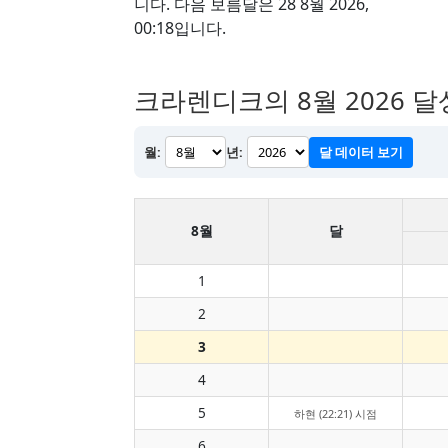
니다. 다음 보름달은 28 8월 2026,
00:18입니다.
크라렌디크의 8월 2026 달
월:
년:
달 데이터 보기
8월
달
1
2
3
4
5
하현 (22:21) 시점
6