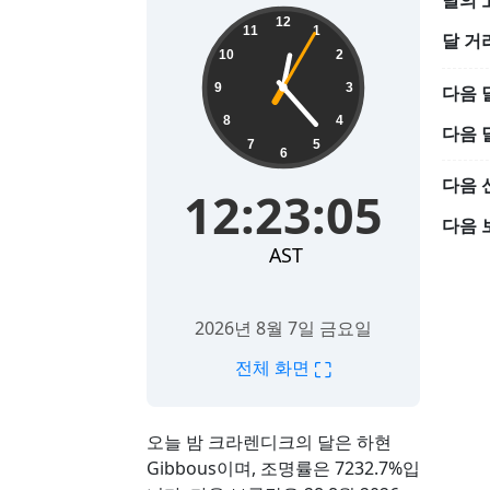
달의 
12:23:06
12
11
1
달 거
10
2
9
3
다음 
8
4
다음 
7
5
6
다음 
12:23:06
다음 
AST
2026년 8월 7일 금요일
⛶
전체 화면
오늘 밤 크라렌디크의 달은 하현
Gibbous이며, 조명률은 7232.7%입