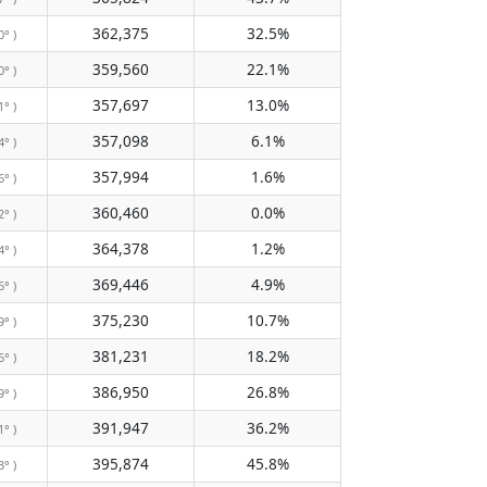
362,375
32.5%
0° )
359,560
22.1%
0° )
357,697
13.0%
1° )
357,098
6.1%
4° )
357,994
1.6%
6° )
360,460
0.0%
2° )
364,378
1.2%
4° )
369,446
4.9%
6° )
375,230
10.7%
9° )
381,231
18.2%
6° )
386,950
26.8%
9° )
391,947
36.2%
1° )
395,874
45.8%
3° )