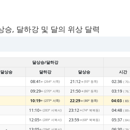
상승, 달하강 및 달의 위상 달력
달상승/달하강
달상승
달하강
달상승
시간
08:41
21:12
02:36
(264° 서쪽)
(93° 동쪽)
( 70.
↑
↑
09:29
21:50
03:19
(270° 서쪽)
(86° 동쪽)
( 76.
↑
↑
10:19
22:29
04:03
(277° 서쪽)
(80° 동쪽)
( 83.
↑
↑
11:10
23:12
04:48
(283° 서북서)
(74° 북북동)
( 89.
↑
↑
12:05
23:59
05:37
(289° 서북서)
(68° 북북동)
( 84.
↑
↑
-
13:05
06:30
(294° 서북서)
( 79.
↑