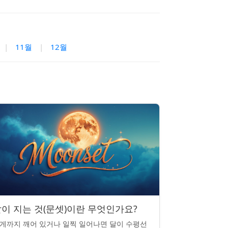
|
11월
|
12월
이 지는 것(문셋)이란 무엇인가요?
게까지 깨어 있거나 일찍 일어나면 달이 수평선