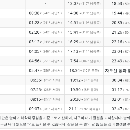
-
13:07
18:53
(117° 남동쪽)
( 50.
↑
00:38
14:00
19:44
(242° 서남서)
(119° 남동쪽)
↑
↑
( 49.
01:28
14:51
20:35
(241° 서남서)
(119° 남동쪽)
↑
↑
( 49.
02:20
15:41
21:26
(242° 서남서)
(118° 남동쪽)
↑
↑
( 50.
03:12
16:29
22:16
(243° 서남서)
(115° 남동쪽)
( 53.
↑
↑
04:05
17:13
23:04
(246° 서남서)
(111° 남동쪽)
( 57.
↑
↑
04:56
17:54
23:49
(251° 서남서)
(107° 남동쪽)
( 62.
↑
↑
05:47
18:34
(256° 서남서)
(101° 동쪽)
↑
↑
06:36
19:12
00:34
(262° 서쪽)
(95° 동쪽)
( 68.
↑
↑
07:25
19:50
01:17
(268° 서쪽)
(88° 동쪽)
( 74.
↑
↑
08:15
20:30
02:01
(275° 서쪽)
(82° 동쪽)
( 81.
↑
↑
09:07
21:11
02:47
(281° 서북서)
(76° 북북동)
( 87.
↑
↑
 시간은 달의 기하학적 중심을 기준으로 계산하며, 지구의 대기 굴절을 고려합니다. 날
극권 내에 있으면 "-"로 표시될 수 있습니다. 같은 날 두 번의 달 뜸 또는 짐이 발생할 