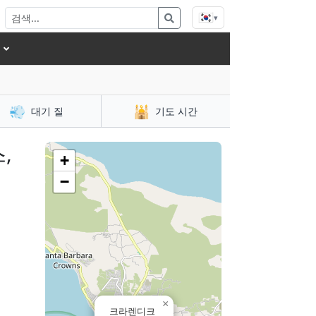
🇰🇷
▾
💨
🕌
대기 질
기도 시간
,
+
−
×
크라렌디크