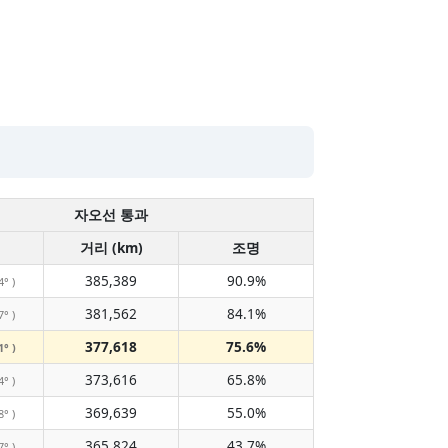
자오선 통과
거리 (km)
조명
385,389
90.9%
4° )
381,562
84.1%
7° )
377,618
75.6%
1° )
373,616
65.8%
4° )
369,639
55.0%
8° )
365,824
43.7%
7° )