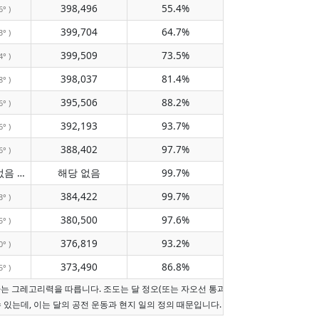
398,496
55.4%
6° )
399,704
64.7%
3° )
399,509
73.5%
4° )
398,037
81.4%
8° )
395,506
88.2%
6° )
392,193
93.7%
6° )
388,402
97.7%
6° )
자오선 통과 없음
해당 없음
99.7%
( 해당 없음 )
384,422
99.7%
3° )
380,500
97.6%
5° )
376,819
93.2%
0° )
373,490
86.8%
5° )
짜는 그레고리력을 따릅니다. 조도는 달 정오(또는 자오선 통과가 오늘이 아니면 현지 
수 있는데, 이는 달의 공전 운동과 현지 일의 정의 때문입니다.