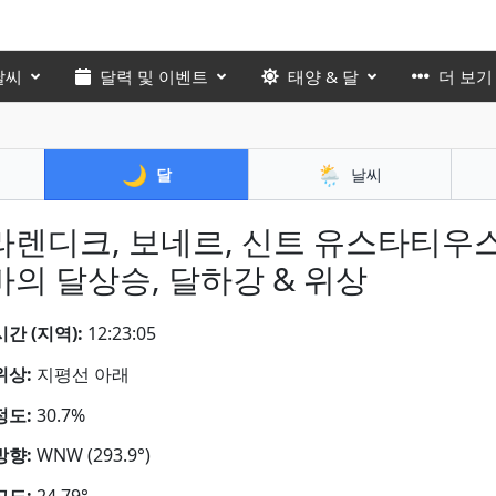
날씨
달력 및 이벤트
태양 & 달
더 보기
🌙
🌦️
달
날씨
라렌디크, 보네르, 신트 유스타티우스
바의 달상승, 달하강 & 위상
간 (지역):
12:23:06
위상:
지평선 아래
정도:
30.7%
방향:
WNW (293.9°)