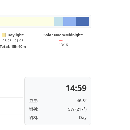
Daylight:
Solar Noon/Midnight:
05:25 - 21:05
━
13:16
Total: 15h 40m
14:59
고도:
46.3°
방위:
SW (217°)
위치:
Day