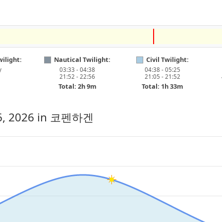
ilight:
Nautical Twilight:
Civil Twilight:
y
03:33 - 04:38
04:38 - 05:25
21:52 - 22:56
21:05 - 21:52
Total: 2h 9m
Total: 1h 33m
6, 2026
in 코펜하겐