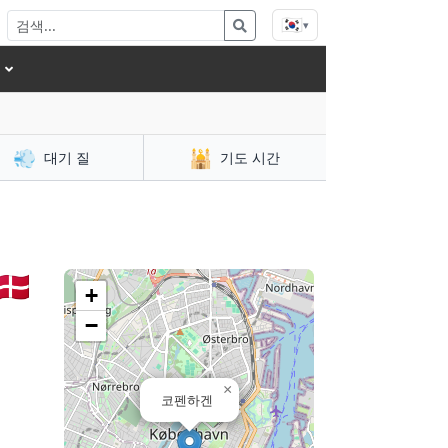
🇰🇷
▾
💨
🕌
대기 질
기도 시간
🇰
+
−
×
코펜하겐