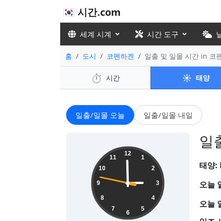
🇰🇷 시간.com
세계 시계
시간 도구
홈
도시
코펜하겐
일출 및 일몰 시간 in 
⏱️
☀️
시간
태양
일출/일몰 오늘
일출/일몰 내일
일출
14:59:48
12
11
1
태양:
10
2
오늘 
9
3
8
4
오늘 
7
5
6