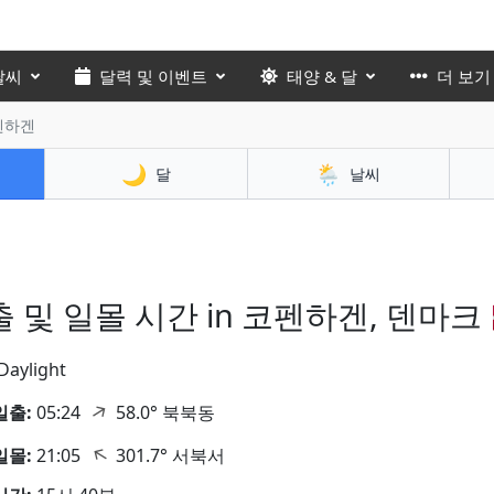
날씨
달력 및 이벤트
태양 & 달
더 보기
코펜하겐
🌙
🌦️
달
날씨
 및 일몰 시간 in 코펜하겐, 덴마크 🇩
Daylight
↑
일출:
05:24
58.0° 북북동
↑
일몰:
21:05
301.7° 서북서