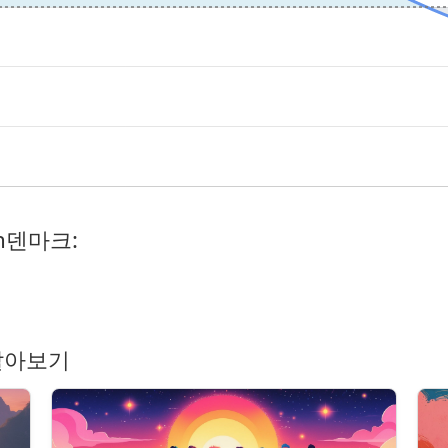
n덴마크:
알아보기