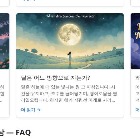
시간을 알고...
달은 어느 방향으로 지는가?
왜
 하
달은 하늘에 떠 있는 빛나는 원 그 이상입니다. 시
어
단합
간을 유지하고, 조수를 끌어당기며, 경이로움을 불
고
적
러일으킵니다. 하지만 해가 지평선 아래로 사라질
녁
쉽지
때, 당신은 한 번쯤 멈춰서 물어본 적이 있나요: 그
취
더 읽기
→
더
곳은 어디일까? ...
있
 — FAQ