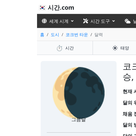
🇰🇷 시간.com
세계 시계
시간 도구
홈
도시
코크번 타운
달력
⏱️
☀️
시간
태양
🌘
코
승,
현재 시
달의 
채움 
그믐달
달의 