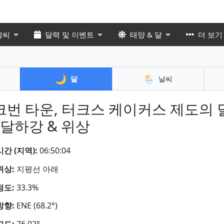
날씨
달력 및 이벤트
태양 & 달
더 보기
🌙
🌦️
달
날씨
크번 타운, 터크스 케이커스 제도의 
 달하강 & 위상
간 (지역):
06:50:06
위상:
지평선 아래
정도:
33.3%
방향:
ENE (68.2°)