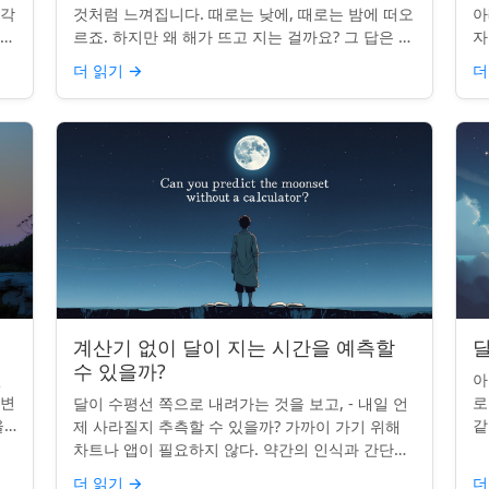
조각
것처럼 느껴집니다. 때로는 낮에, 때로는 밤에 떠오
아
나타
르죠. 하지만 왜 해가 뜨고 지는 걸까요? 그 답은 단
자
니
순히 달에 관한 것이 아니라 우리에 관한 것입니다.
부
더 읽기
→
더
핵심 통찰:...
치
계산기 없이 달이 지는 시간을 예측할
달
수 있을까?
인
아
 변
로
달이 수평선 쪽으로 내려가는 것을 보고, - 내일 언
을
같
제 사라질지 추측할 수 있을까? 가까이 가기 위해
있습
도
차트나 앱이 필요하지 않다. 약간의 인식과 간단한
매
요령만 있으면 된다. 주요 통찰력: 오늘의 달 뜨는
더 읽기
→
더