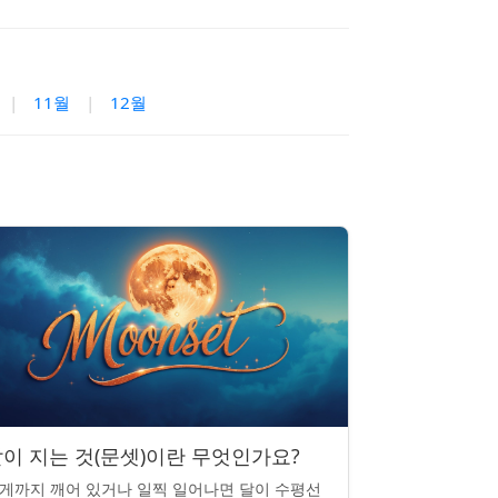
|
11월
|
12월
이 지는 것(문셋)이란 무엇인가요?
게까지 깨어 있거나 일찍 일어나면 달이 수평선