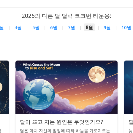
2026의 다른 달 달력 코크번 타운용:
3월
|
4월
|
5월
|
6월
|
7월
|
8월
|
9월
|
10월
달이 뜨고 지는 원인은 무엇인가요?
달
밤
달은 마치 자신의 일정에 따라 하늘을 가로지르는
늦