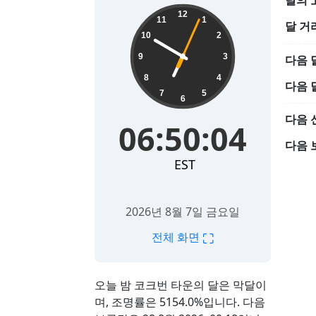
달의 
06:50:06
12
11
1
달 거
10
2
9
3
다음 
8
4
다음 
7
5
6
다음 
06:50:06
다음 
EST
2026년 8월 7일 금요일
⛶
전체 화면
오늘 밤 코크번 타운의 달은 막달이
며, 조명률은 5154.0%입니다. 다음