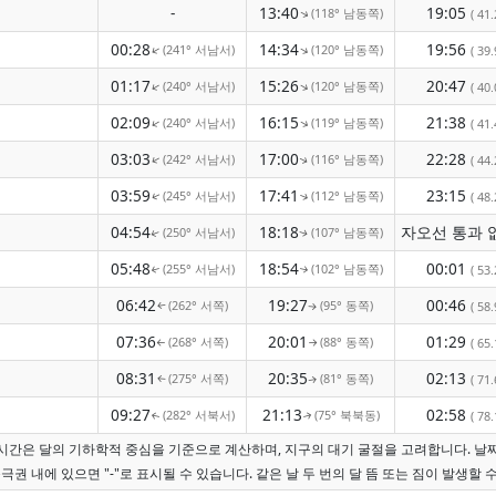
-
13:40
19:05
(118° 남동쪽)
↑
( 41.
00:28
14:34
19:56
(241° 서남서)
(120° 남동쪽)
↑
↑
( 39.
01:17
15:26
20:47
(240° 서남서)
(120° 남동쪽)
↑
↑
( 40.
02:09
16:15
21:38
(240° 서남서)
(119° 남동쪽)
↑
↑
( 41.
03:03
17:00
22:28
(242° 서남서)
(116° 남동쪽)
↑
( 44.
↑
03:59
17:41
23:15
(245° 서남서)
(112° 남동쪽)
( 48.
↑
↑
04:54
18:18
(250° 서남서)
(107° 남동쪽)
↑
↑
05:48
18:54
00:01
(255° 서남서)
(102° 남동쪽)
( 53.
↑
↑
06:42
19:27
00:46
(262° 서쪽)
(95° 동쪽)
( 58.
↑
↑
07:36
20:01
01:29
(268° 서쪽)
(88° 동쪽)
( 65.
↑
↑
08:31
20:35
02:13
(275° 서쪽)
(81° 동쪽)
( 71.
↑
↑
09:27
21:13
02:58
(282° 서북서)
(75° 북북동)
( 78.
↑
↑
짐 시간은 달의 기하학적 중심을 기준으로 계산하며, 지구의 대기 굴절을 고려합니다. 날
극권 내에 있으면 "-"로 표시될 수 있습니다. 같은 날 두 번의 달 뜸 또는 짐이 발생할 