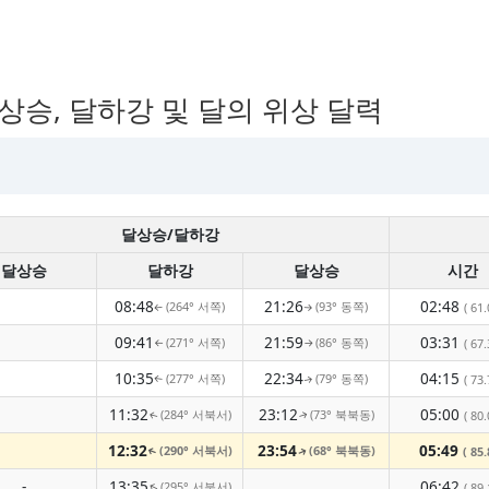
달상승, 달하강 및 달의 위상 달력
달상승/달하강
달상승
달하강
달상승
시간
08:48
21:26
02:48
(264° 서쪽)
(93° 동쪽)
( 61.
↑
↑
09:41
21:59
03:31
(271° 서쪽)
(86° 동쪽)
( 67.
↑
↑
10:35
22:34
04:15
(277° 서쪽)
(79° 동쪽)
( 73.
↑
↑
11:32
23:12
05:00
(284° 서북서)
(73° 북북동)
( 80.
↑
↑
12:32
23:54
05:49
(290° 서북서)
(68° 북북동)
( 85.
↑
↑
-
13:35
06:42
(295° 서북서)
( 89.
↑