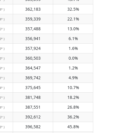
362,183
32.5%
4° )
359,339
22.1%
4° )
357,488
13.0%
6° )
356,941
6.1%
9° )
357,924
1.6%
9° )
360,503
0.0%
3° )
364,547
1.2%
9° )
369,742
4.9%
1° )
375,645
10.7%
4° )
381,748
18.2%
1° )
387,551
26.8%
4° )
392,612
36.2%
6° )
396,582
45.8%
8° )