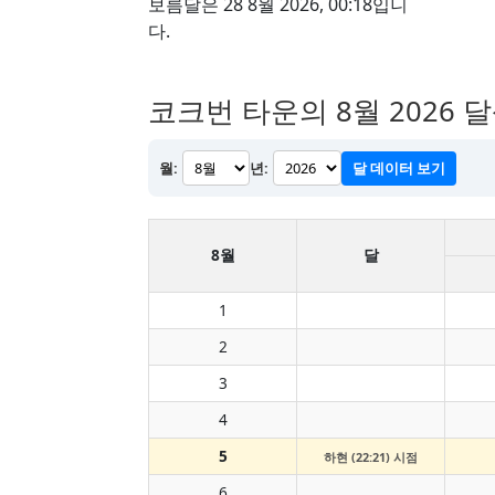
보름달은 28 8월 2026, 00:18입니
다.
코크번 타운의 8월 2026 
월:
년:
달 데이터 보기
8월
달
1
2
3
4
5
하현 (22:21) 시점
6