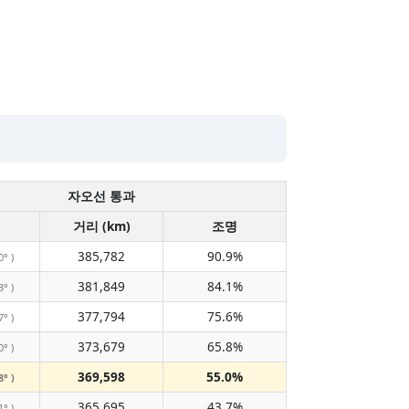
자오선 통과
거리 (km)
조명
385,782
90.9%
0° )
381,849
84.1%
3° )
377,794
75.6%
7° )
373,679
65.8%
0° )
369,598
55.0%
8° )
365,695
43.7%
1° )