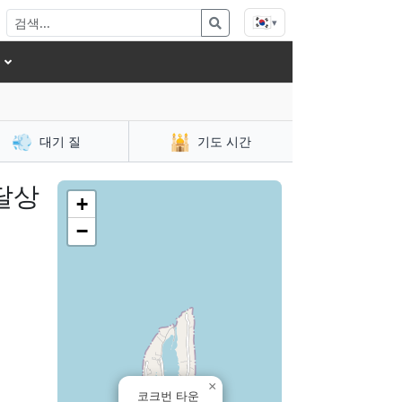
🇰🇷
▾
💨
🕌
대기 질
기도 시간
달상
+
−
×
코크번 타운