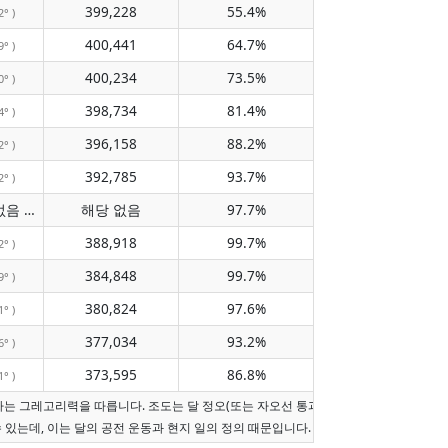
399,228
55.4%
2° )
400,441
64.7%
9° )
400,234
73.5%
0° )
398,734
81.4%
4° )
396,158
88.2%
2° )
392,785
93.7%
2° )
자오선 통과 없음
해당 없음
97.7%
( 해당 없음 )
388,918
99.7%
2° )
384,848
99.7%
9° )
380,824
97.6%
1° )
377,034
93.2%
6° )
373,595
86.8%
1° )
짜는 그레고리력을 따릅니다. 조도는 달 정오(또는 자오선 통과가 오늘이 아니면 현지 
수 있는데, 이는 달의 공전 운동과 현지 일의 정의 때문입니다.