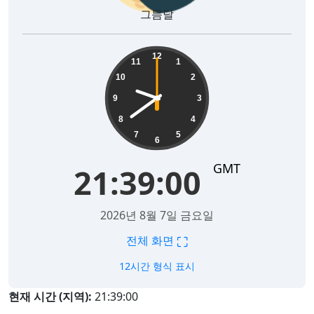
그믐달
21:39:01
12
11
1
10
2
9
3
8
4
7
5
6
GMT
21:39:01
2026년 8월 7일 금요일
⛶
전체 화면
12시간 형식 표시
현재 시간 (지역):
21:39:01