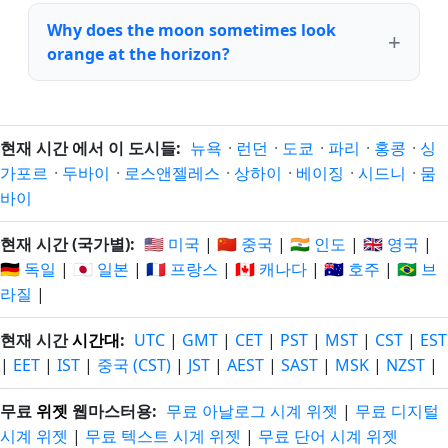
Why does the moon sometimes look
orange at the horizon?
현재 시간 에서 이 도시들:
뉴욕
·
런던
·
도쿄
·
파리
·
홍콩
·
싱
가포르
·
두바이
·
로스앤젤레스
·
상하이
·
베이징
·
시드니
·
뭄
바이
현재 시간 (국가별):
🇺🇸 미국
|
🇨🇳 중국
|
🇮🇳 인도
|
🇬🇧 영국
|
🇩🇪 독일
|
🇯🇵 일본
|
🇫🇷 프랑스
|
🇨🇦 캐나다
|
🇦🇺 호주
|
🇧🇷 브
라질
|
현재 시간
시간대
:
UTC
|
GMT
|
CET
|
PST
|
MST
|
CST
|
EST
|
EET
|
IST
|
중국 (CST)
|
JST
|
AEST
|
SAST
|
MSK
|
NZST
|
무료
위젯
웹마스터용:
무료 아날로그 시계 위젯
|
무료 디지털
시계 위젯
|
무료 텍스트 시계 위젯
|
무료 단어 시계 위젯