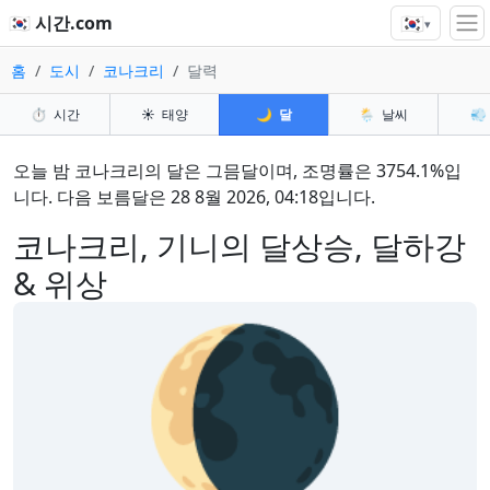
🇰🇷
🇰🇷 시간.com
▾
홈
도시
코나크리
달력
⏱️
시간
☀️
태양
🌙
달
🌦️
날씨
💨
오늘 밤 코나크리의 달은 그믐달이며, 조명률은 3754.1%입
니다. 다음 보름달은 28 8월 2026, 04:18입니다.
코나크리, 기니의 달상승, 달하강
& 위상
🌘