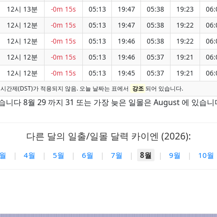
12시 13분
-0m 15s
05:13
19:47
05:38
19:23
06:
12시 12분
-0m 15s
05:13
19:47
05:38
19:22
06:
12시 12분
-0m 15s
05:13
19:46
05:38
19:22
06:
12시 12분
-0m 15s
05:13
19:46
05:37
19:21
06:
12시 12분
-0m 15s
05:13
19:45
05:37
19:21
06:
 시간제(DST)가 적용되지 않음. 오늘 날짜는 표에서
강조
되어 있습니다.
니다 8월 29 까지 31 또는 가장 늦은 일몰은 August 에 있습니다 
다른 달의 일출/일몰 달력 카이엔 (2026):
3월
|
4월
|
5월
|
6월
|
7월
|
8월
|
9월
|
10월