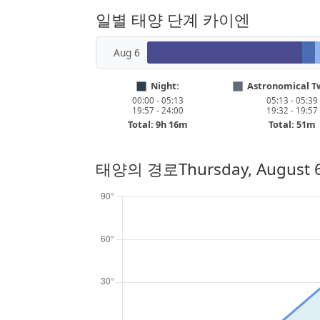
일별 태양 단계 카이엔
Aug 6
Night:
Astronomical Tw
00:00 - 05:13
05:13 - 05:39
19:57 - 24:00
19:32 - 19:57
Total: 9h 16m
Total: 51m
태양의 경로
Thursday, August 