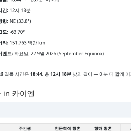
시간:
12시 18분
방향:
NE (33.8°)
고도:
-63.70°
거리:
151.763 백만 km
이벤트:
화요일, 22 9월 2026 (September Equinox)
26
일몰 시간은
18:44
, 총
12시 18분
낮의 길이 — 0 분 더 짧게 
 in 카이엔
주간광
천문학적 황혼
항해 황혼