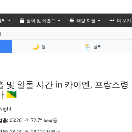
날씨
달력 및 이벤트
태양 & 달
더 보기
엔
🌙
🌦️
달
날씨
 및 일몰 시간 in 카이엔, 프랑스령
🇬🇫
Night
↑
일출:
06:26
72.7° 북북동
↑
일몰:
18:44
287.2° 서북서