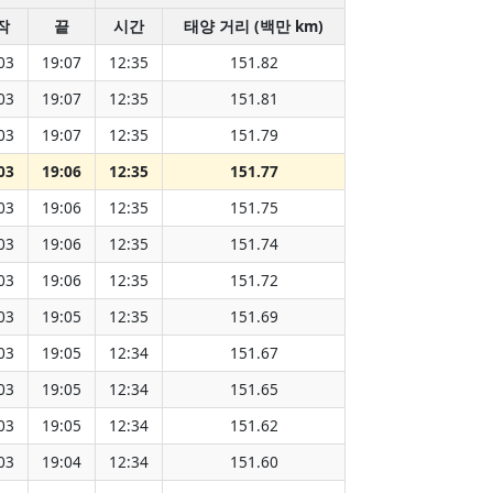
작
끝
시간
태양 거리 (백만 km)
03
19:07
12:35
151.82
03
19:07
12:35
151.81
03
19:07
12:35
151.79
03
19:06
12:35
151.77
03
19:06
12:35
151.75
03
19:06
12:35
151.74
03
19:06
12:35
151.72
03
19:05
12:35
151.69
03
19:05
12:34
151.67
03
19:05
12:34
151.65
03
19:05
12:34
151.62
03
19:04
12:34
151.60