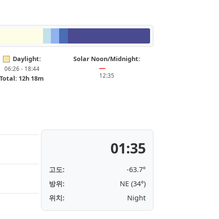
Daylight:
Solar Noon/Midnight:
06:26 - 18:44
━
12:35
Total: 12h 18m
01:35
고도:
-63.7°
방위:
NE (34°)
위치:
Night