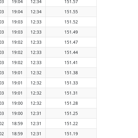
03
19:04
12:34
151.57
03
19:04
12:34
151.55
03
19:03
12:33
151.52
03
19:03
12:33
151.49
03
19:02
12:33
151.47
03
19:02
12:33
151.44
03
19:02
12:33
151.41
03
19:01
12:32
151.38
03
19:01
12:32
151.33
03
19:01
12:32
151.31
03
19:00
12:32
151.28
03
19:00
12:31
151.25
02
18:59
12:31
151.22
02
18:59
12:31
151.19