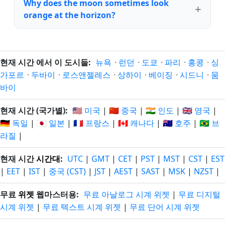
Why does the moon sometimes look
orange at the horizon?
현재 시간 에서 이 도시들:
뉴욕
·
런던
·
도쿄
·
파리
·
홍콩
·
싱
가포르
·
두바이
·
로스앤젤레스
·
상하이
·
베이징
·
시드니
·
뭄
바이
현재 시간 (국가별):
🇺🇸 미국
|
🇨🇳 중국
|
🇮🇳 인도
|
🇬🇧 영국
|
🇩🇪 독일
|
🇯🇵 일본
|
🇫🇷 프랑스
|
🇨🇦 캐나다
|
🇦🇺 호주
|
🇧🇷 브
라질
|
현재 시간
시간대
:
UTC
|
GMT
|
CET
|
PST
|
MST
|
CST
|
EST
|
EET
|
IST
|
중국 (CST)
|
JST
|
AEST
|
SAST
|
MSK
|
NZST
|
무료
위젯
웹마스터용:
무료 아날로그 시계 위젯
|
무료 디지털
시계 위젯
|
무료 텍스트 시계 위젯
|
무료 단어 시계 위젯