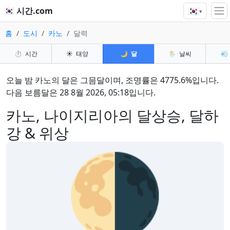
🇰🇷
🇰🇷 시간.com
▾
홈
도시
카노
달력
⏱️
시간
☀️
태양
🌙
달
🌦️
날씨
💨
오늘 밤 카노의 달은 그믐달이며, 조명률은 4775.6%입니다.
다음 보름달은 28 8월 2026, 05:18입니다.
카노, 나이지리아의 달상승, 달하
강 & 위상
🌗