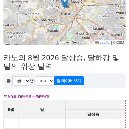
Leaflet
|
© OSM
카노의 8월 2026 달상승, 달하강 및
달의 위상 달력
월:
년:
달 데이터 보기
더 보려면 오른쪽으로 스크롤하세요
8월
달
달상승
1