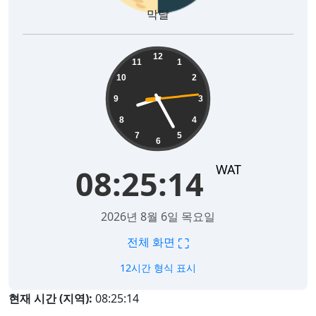
막달
08:25:14
12
11
1
10
2
9
3
8
4
7
5
6
WAT
08:25:14
2026년 8월 6일 목요일
⛶
전체 화면
12시간 형식 표시
현재 시간 (지역):
08:25:14