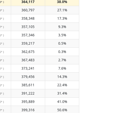
364,117
38.0%
9° )
360,797
27.1%
9° )
358,348
17.3%
9° )
357,105
9.3%
7° )
357,346
3.5%
5° )
359,217
0.5%
6° )
362,675
0.3%
5° )
367,483
2.7%
9° )
373,241
7.6%
1° )
379,456
14.3%
6° )
385,611
22.4%
6° )
391,222
31.4%
3° )
395,889
41.0%
0° )
399,316
50.6%
7° )