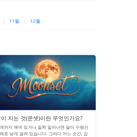
|
11월
|
12월
이 지는 것(문셋)이란 무엇인가요?
게까지 깨어 있거나 일찍 일어나면 달이 수평선
래로 낮게 걸려 있습니다. 그러다 어느 순간, 갑