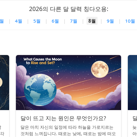
2026의 다른 달 달력 칭다오용:
3월
|
4월
|
5월
|
6월
|
7월
|
8월
|
9월
|
10월
달이 뜨고 지는 원인은 무엇인가요?
달
밤
달은 마치 자신의 일정에 따라 하늘을 가로지르는
늦
조각
것처럼 느껴집니다. 때로는 낮에, 때로는 밤에 떠오
아