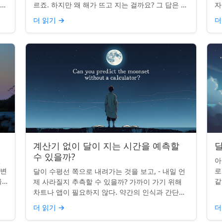
나타
르죠. 하지만 왜 해가 뜨고 지는 걸까요? 그 답은 단
자
니
순히 달에 관한 것이 아니라 우리에 관한 것입니다.
부
더 읽기
→
더
핵심 통찰:...
치
계산기 없이 달이 지는 시간을 예측할
달
수 있을까?
인
아
 변
로
달이 수평선 쪽으로 내려가는 것을 보고, - 내일 언
을
같
제 사라질지 추측할 수 있을까? 가까이 가기 위해
있습
도
차트나 앱이 필요하지 않다. 약간의 인식과 간단한
매
요령만 있으면 된다. 주요 통찰력: 오늘의 달 뜨는
더 읽기
→
더
시간을 알고...