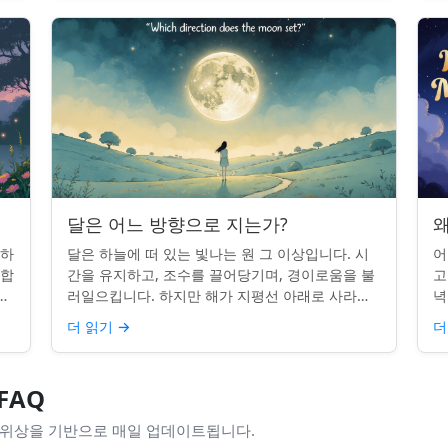
달은 어느 방향으로 지는가?
왜
 하
달은 하늘에 떠 있는 빛나는 원 그 이상입니다. 시
어
단합
간을 유지하고, 조수를 끌어당기며, 경이로움을 불
고
적
러일으킵니다. 하지만 해가 지평선 아래로 사라질
녁
쉽지
때, 당신은 한 번쯤 멈춰서 물어본 적이 있나요: 그
취
더 읽기
→
더
곳은 어디일까? ...
있
FAQ
 위상을 기반으로 매일 업데이트됩니다.