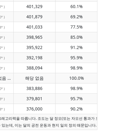
401,329
60.1%
7° )
401,879
69.2%
0° )
401,033
77.5%
8° )
398,965
85.0%
9° )
395,922
91.2%
2° )
392,198
95.9%
7° )
388,094
98.9%
0° )
자오선 통과 없음
해당 없음
100.0%
( 해당 없음 )
383,886
98.9%
0° )
379,801
95.7%
3° )
376,000
90.2%
8° )
그레고리력을 따릅니다. 조도는 달 정오(또는 자오선 통과가 오늘이 아니면 현지 정오)
수 있는데, 이는 달의 공전 운동과 현지 일의 정의 때문입니다.