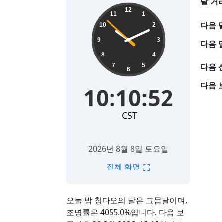
달 거
10:10:54
12
11
1
다음 
10
2
9
3
다음 
8
4
다음 
7
5
6
다음 
10:10:54
CST
2026년 8월 8일 토요일
⛶
전체 화면
오늘 밤 칭다오의 달은 그믐달이며,
조명률은 4055.0%입니다. 다음 보