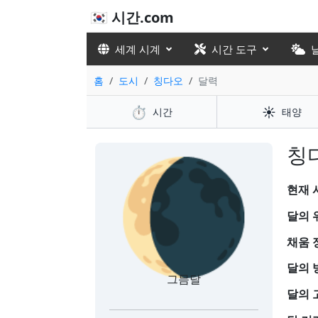
🇰🇷 시간.com
세계 시계
시간 도구
홈
도시
칭다오
달력
⏱️
☀️
시간
태양
🌘
칭다
현재 시
달의 
채움 
달의 
그믐달
달의 