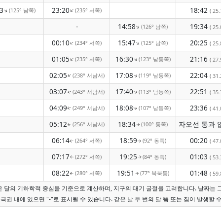
3
23:20
18:42
(125° 남쪽)
(235° 서쪽)
↑
↑
( 25.
-
14:58
19:34
(126° 남쪽)
↑
( 25.
00:10
15:47
20:25
(234° 서쪽)
(125° 남쪽)
↑
↑
( 25.
01:05
16:30
21:16
(235° 서쪽)
(123° 남동쪽)
↑
↑
( 27.
02:05
17:08
22:04
(238° 서남서)
(119° 남동쪽)
↑
↑
( 31.
03:07
17:40
22:51
(243° 서남서)
(113° 남동쪽)
( 35.
↑
↑
04:09
18:08
23:36
(249° 서남서)
(107° 남동쪽)
( 41.
↑
↑
05:12
18:34
(256° 서남서)
(100° 동쪽)
↑
↑
06:14
18:59
00:20
(264° 서쪽)
(92° 동쪽)
( 47.
↑
↑
07:17
19:25
01:03
(272° 서쪽)
(84° 동쪽)
( 53.
↑
↑
08:22
19:51
01:48
(280° 서쪽)
(77° 북북동)
( 59.
↑
↑
간은 달의 기하학적 중심을 기준으로 계산하며, 지구의 대기 굴절을 고려합니다. 날짜는 
극권 내에 있으면 "-"로 표시될 수 있습니다. 같은 날 두 번의 달 뜸 또는 짐이 발생할 