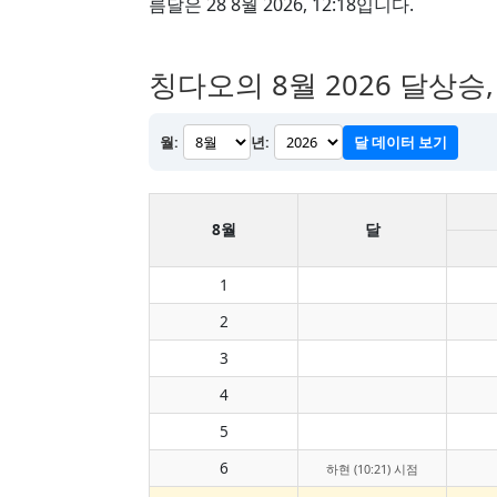
름달은 28 8월 2026, 12:18입니다.
칭다오의 8월 2026 달상승
월:
년:
달 데이터 보기
8월
달
1
2
3
4
5
6
하현 (10:21) 시점