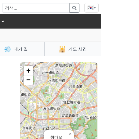
🇰🇷
▾
💨
🕌
대기 질
기도 시간
+
−
×
칭다오