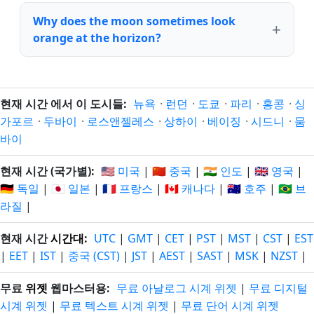
Why does the moon sometimes look
orange at the horizon?
현재 시간 에서 이 도시들:
뉴욕
·
런던
·
도쿄
·
파리
·
홍콩
·
싱
가포르
·
두바이
·
로스앤젤레스
·
상하이
·
베이징
·
시드니
·
뭄
바이
현재 시간 (국가별):
🇺🇸 미국
|
🇨🇳 중국
|
🇮🇳 인도
|
🇬🇧 영국
|
🇩🇪 독일
|
🇯🇵 일본
|
🇫🇷 프랑스
|
🇨🇦 캐나다
|
🇦🇺 호주
|
🇧🇷 브
라질
|
현재 시간
시간대
:
UTC
|
GMT
|
CET
|
PST
|
MST
|
CST
|
EST
|
EET
|
IST
|
중국 (CST)
|
JST
|
AEST
|
SAST
|
MSK
|
NZST
|
무료
위젯
웹마스터용:
무료 아날로그 시계 위젯
|
무료 디지털
시계 위젯
|
무료 텍스트 시계 위젯
|
무료 단어 시계 위젯