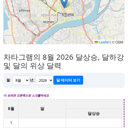
Leaflet
|
© OSM
차타그램의 8월 2026 달상승, 달하강
및 달의 위상 달력
월:
년:
달 데이터 보기
더 보려면 오른쪽으로 스크롤하세요
8월
달
달상승
1