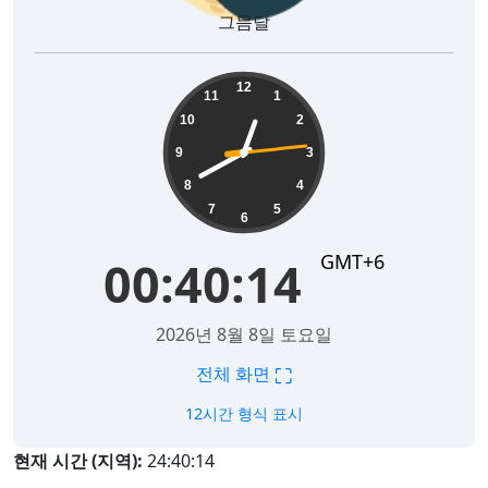
그믐달
00:40:15
12
11
1
10
2
9
3
8
4
7
5
6
GMT+6
00:40:15
2026년 8월 8일 토요일
⛶
전체 화면
12시간 형식 표시
현재 시간 (지역):
24:40:15