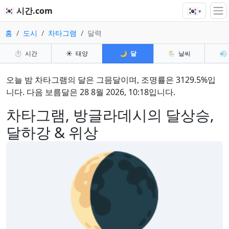
🇰🇷
🇰🇷 시간.com
▾
홈
도시
차타그램
달력
⏱️
시간
☀️
태양
🌙
달
🌦️
날씨
💨
오늘 밤 차타그램의 달은 그믐달이며, 조명률은 3129.5%입
니다. 다음 보름달은 28 8월 2026, 10:18입니다.
차타그램, 방글라데시의 달상승,
달하강 & 위상
🌘