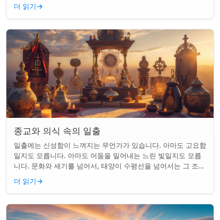
를 갖게 되었습니다. 같은...
더 읽기
→
종교와 의식 속의 일출
일출에는 신성함이 느껴지는 무언가가 있습니다. 아마도 고요함
일지도 모릅니다. 아마도 어둠을 밀어내는 느린 빛일지도 모릅
니다. 문화와 세기를 넘어서, 태양이 수평선을 넘어서는 그 조용
한 순간은 단순한 아침 그 이상이었...
더 읽기
→