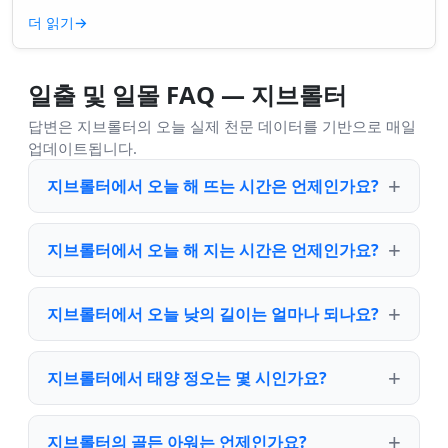
니면 더 깊은 무언가일까요? ...
더 읽기
→
일출 및 일몰 FAQ — 지브롤터
답변은 지브롤터의 오늘 실제 천문 데이터를 기반으로 매일
업데이트됩니다.
지브롤터에서 오늘 해 뜨는 시간은 언제인가요?
지브롤터에서 오늘 해 지는 시간은 언제인가요?
지브롤터에서 오늘 낮의 길이는 얼마나 되나요?
지브롤터에서 태양 정오는 몇 시인가요?
지브롤터의 골든 아워는 언제인가요?