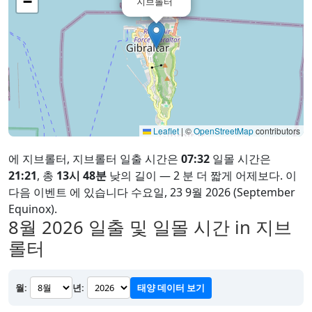
−
지브롤터
Leaflet
|
©
OpenStreetMap
contributors
에 지브롤터, 지브롤터 일출 시간은
07:32
일몰 시간은
21:21
, 총
13시 48분
낮의 길이 — 2 분 더 짧게 어제보다. 이
다음 이벤트 에 있습니다 수요일, 23 9월 2026 (September
Equinox).
8월 2026
일출 및 일몰 시간 in 지브
롤터
월:
년:
태양 데이터 보기