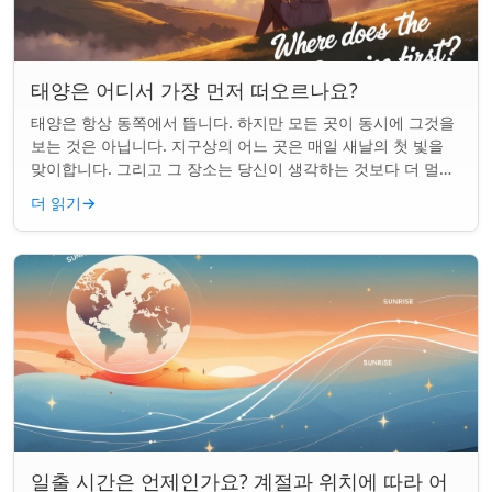
태양은 어디서 가장 먼저 떠오르나요?
태양은 항상 동쪽에서 뜹니다. 하지만 모든 곳이 동시에 그것을
보는 것은 아닙니다. 지구상의 어느 곳은 매일 새날의 첫 빛을
맞이합니다. 그리고 그 장소는 당신이 생각하는 것보다 더 멀리
떨어져 있습니다. 핵심 요약...
더 읽기
→
일출 시간은 언제인가요? 계절과 위치에 따라 어