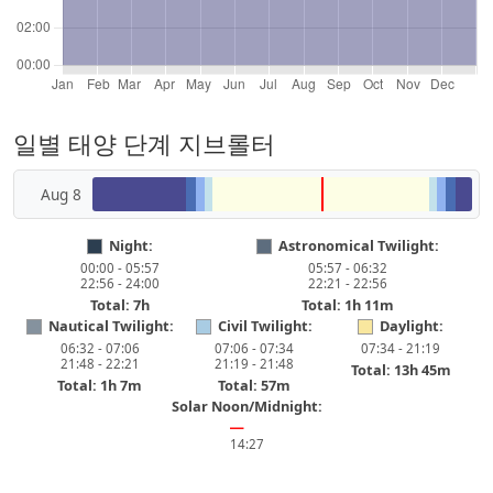
일별 태양 단계 지브롤터
Aug 8
Night:
Astronomical Twilight:
00:00 - 05:57
05:57 - 06:32
22:56 - 24:00
22:21 - 22:56
Total: 7h
Total: 1h 11m
Nautical Twilight:
Civil Twilight:
Daylight:
06:32 - 07:06
07:06 - 07:34
07:34 - 21:19
21:48 - 22:21
21:19 - 21:48
Total: 13h 45m
Total: 1h 7m
Total: 57m
Solar Noon/Midnight:
━
14:27