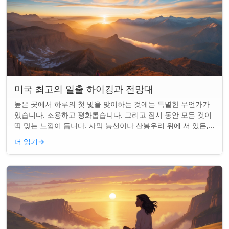
미국 최고의 일출 하이킹과 전망대
높은 곳에서 하루의 첫 빛을 맞이하는 것에는 특별한 무언가가
있습니다. 조용하고 평화롭습니다. 그리고 잠시 동안 모든 것이
딱 맞는 느낌이 듭니다. 사막 능선이나 산봉우리 위에 서 있든,
일출 하이킹은 평범한 아침을...
더 읽기
→